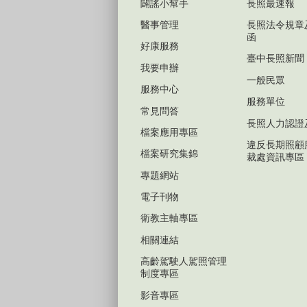
闢謠小幫手
長照最速報
醫事管理
長照法令規章
函
好康服務
臺中長照新聞
我要申辦
一般民眾
服務中心
服務單位
常見問答
長照人力認證
檔案應用專區
違反長期照顧
檔案研究集錦
裁處資訊專區
專題網站
電子刊物
衛教主軸專區
相關連結
高齡駕駛人駕照管理
制度專區
影音專區