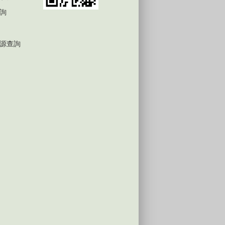
詢
源查詢