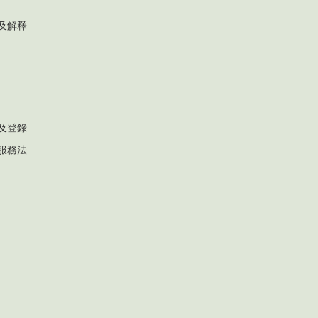
及解釋
及登錄
服務法