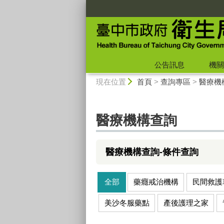
:::
公告訊息
機關
:::
現在位置
首頁
>
查詢專區
>
醫療機
醫療機構查詢
醫療機構查詢-條件查詢
全部
藥癮戒治機構
民間救護
美沙冬服藥點
產後護理之家