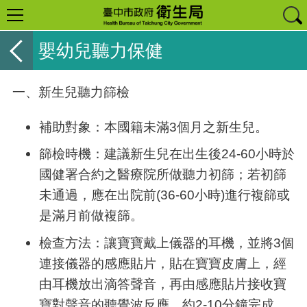
嬰幼兒聽力保健
一、新生兒聽力篩檢
補助對象：本國籍未滿
3
個月之新生兒。
篩檢時機：建議新生兒在出生後
24-60
小時於
國健署合約之醫療院所做聽力初篩；若初篩
未通過，應在出院前
(36-60
小時
)
進行複篩或
是滿月前做複篩。
檢查方法：讓寶寶戴上儀器的耳機，並將
3
個
連接儀器的感應貼片，貼在寶寶皮膚上，經
由耳機放出滴答聲音，再由感應貼片接收寶
寶對聲音的聽覺波反應，約
2-10
分鐘完成。