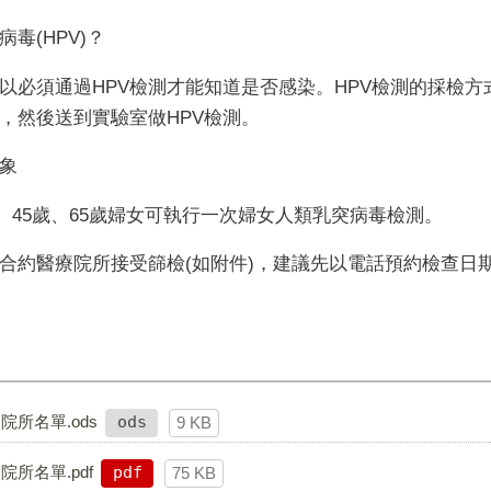
病毒
(HPV)
？
以必須通過
HPV
檢測才能知道是否感染。
HPV
檢測的採檢方
，然後送到實驗室做
HPV
檢測。
象
、
45
歲、
65
歲婦女可執行一次婦女人類乳突病毒檢測。
合約醫療院所接受篩檢
(
如附件
)
，建議先以電話預約檢查日
所名單.ods
ods
9 KB
所名單.pdf
pdf
75 KB