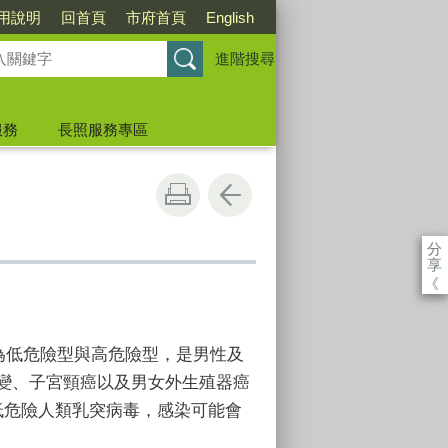
用說明
回首頁
市府首頁
English
進階搜尋
服務
長照服務專區
分
享
《
為低危險型與高危險型，是男性及
變、子宮頸癌以及男女外生殖器癌
低危險人類乳突病毒，感染可能會