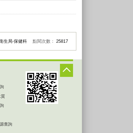
衛生局‧保健科
點閱次數：
25817
詢
水質
詢
源查詢