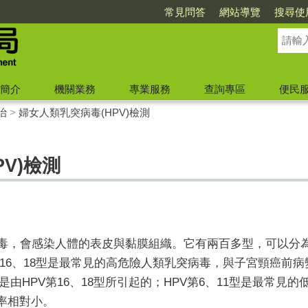
常見問答
網站導覽
搜尋使
簡介
機關業務
專業服務
查詢專區
便民
治
>
婦女人類乳突病毒(HPV)檢測
V)檢測
毒，會感染人體的表皮與黏膜組織。它有兩百多型，可以分
16
、
18
型是最常見的高危險人類乳突病毒，與子宮頸癌前病
是由
HPV
第
16
、
18
型所引起的；
HPV
第
6
、
11
型是最常見的
率相對小。