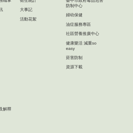
務職掌
衛生統計
臺中市政府毒品危害
防制中心
訊
大事記
婦幼保健
活動花絮
油症服務專區
社區營養推廣中心
健康樂活 減重so
easy
菸害防制
資源下載
及解釋