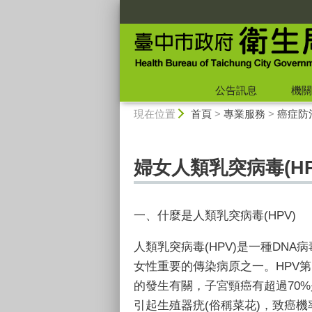
:::
公告訊息
機關
:::
現在位置
首頁
>
專業服務
>
癌症防
婦女人類乳突病毒(HP
一、什麼是人類乳突病毒
(HPV)
人類乳突病毒
(HPV)
是一種
DNA
病
女性重要的傳染病原之一。
HPV
第
的發生有關，子宮頸癌有超過
70%
引起生殖器疣
(
俗稱菜花
)
，致癌機