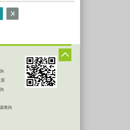
詢
水質
詢
源查詢