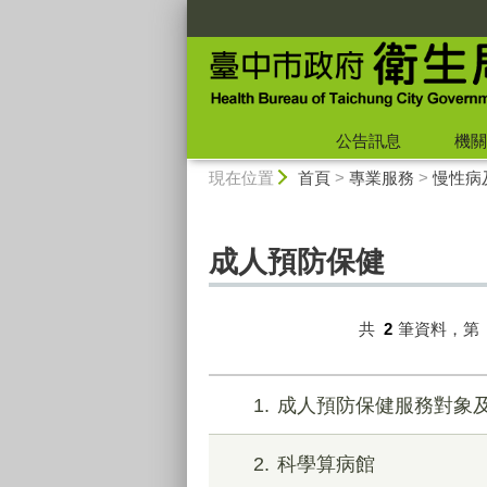
:::
公告訊息
機關
:::
現在位置
首頁
>
專業服務
>
慢性病
成人預防保健
共
2
筆資料，第
1
成人預防保健服務對象
2
科學算病館