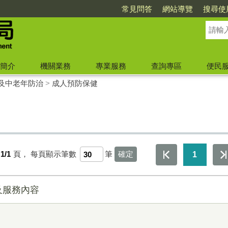
常見問答
網站導覽
搜尋使
簡介
機關業務
專業服務
查詢專區
便民
及中老年防治
>
成人預防保健
1/1
頁，
每頁顯示筆數
筆
1
及服務內容