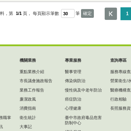
資料，第
1/1
頁，
每頁顯示筆數
筆
1
機關業務
專業服務
查詢專區
重點業務介紹
醫事管理
服務專線查
市長議會施政報告
傳染病防治
營業衛生/
業務工作報告
慢性病及中老年防治
醫療機構查
廉潔政風
癌症防治
行政相驗
消費指南
心理健康
長照服務資
務職掌
衛生統計
臺中市政府毒品危害
防制中心
訊
大事記