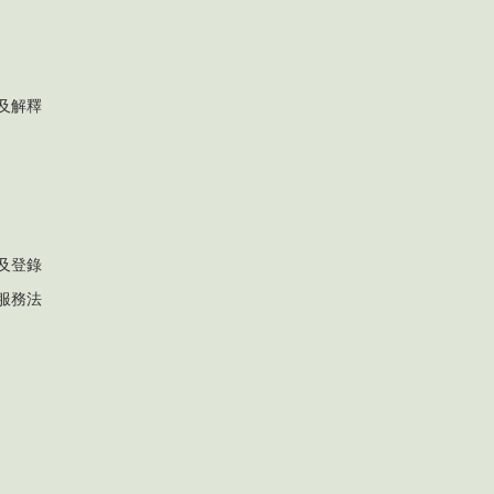
及解釋
及登錄
服務法