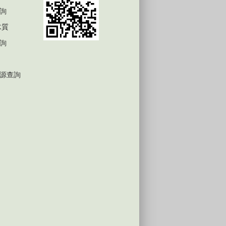
詢
水質
詢
源查詢