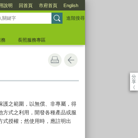
用說明
回首頁
市府首頁
English
進階搜尋
服務
長照服務專區
分
享
《
保護之範圍，以無償、非專屬，得
他方式之利用，開發各種產品或服
方式授權；然使用時，應註明出