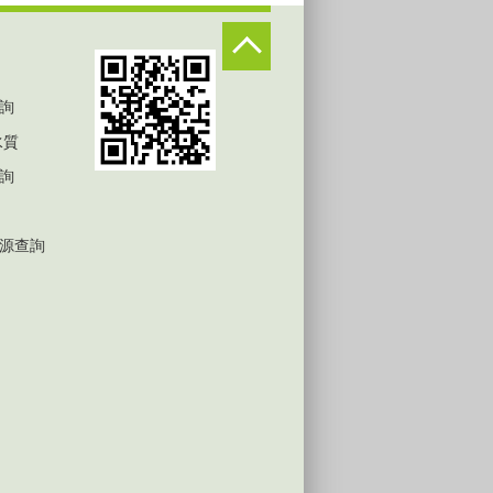
詢
水質
詢
源查詢