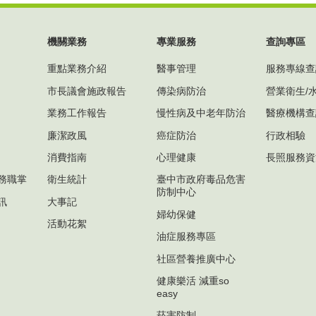
機關業務
專業服務
查詢專區
重點業務介紹
醫事管理
服務專線查
市長議會施政報告
傳染病防治
營業衛生/
業務工作報告
慢性病及中老年防治
醫療機構查
廉潔政風
癌症防治
行政相驗
消費指南
心理健康
長照服務資
務職掌
衛生統計
臺中市政府毒品危害
防制中心
訊
大事記
婦幼保健
活動花絮
油症服務專區
社區營養推廣中心
健康樂活 減重so
easy
菸害防制