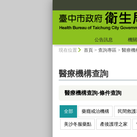
:::
公告訊息
機關
:::
現在位置
首頁
>
查詢專區
>
醫療機
醫療機構查詢
醫療機構查詢-條件查詢
全部
藥癮戒治機構
民間救護
美沙冬服藥點
產後護理之家