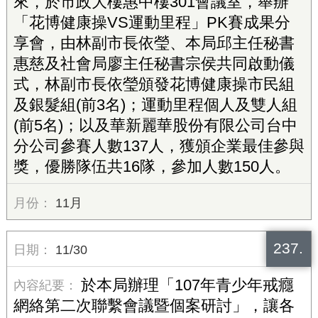
來，於市政大樓惠中樓301會議室，舉辦
「花博健康操VS運動里程」PK賽成果分
享會，由林副市長依瑩、本局邱主任秘書
惠慈及社會局廖主任秘書宗侯共同啟動儀
式，林副市長依瑩頒發花博健康操市民組
及銀髮組(前3名)；運動里程個人及雙人組
(前5名)；以及華新麗華股份有限公司台中
分公司參賽人數137人，獲頒企業最佳參與
獎，優勝隊伍共16隊，參加人數150人。
11月
237.
11/30
於本局辦理「107年青少年戒癮
網絡第二次聯繫會議暨個案研討」，讓各