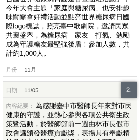
今年大會主題「家庭與糖尿病」也安排趣
味闖關拿好禮活動並點亮世界糖尿病日國
際logo標誌，照亮臺中歌劇院，邀請民眾
共襄盛舉，為糖尿病「家友」打氣、勉勵
成為守護糖友最堅強後盾！參加人數，共
計約1,000人。
11月
2.
11/05
為感謝臺中市醫師長年來對市民
健康的守護，並熱心參與各項公共衛生政
策暨活動，於醫師節前一週由林市長假市
政會議頒發醫療貢獻獎，表揚具有奉獻精