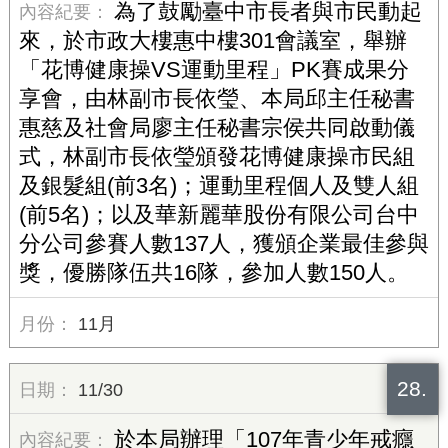
為了鼓勵臺中市長者與市民動起
來，於市政大樓惠中樓301會議室，舉辦
「花博健康操VS運動里程」PK賽成果分
享會，由林副市長依瑩、本局邱主任秘書
惠慈及社會局廖主任秘書宗侯共同啟動儀
式，林副市長依瑩頒發花博健康操市民組
及銀髮組(前3名)；運動里程個人及雙人組
(前5名)；以及華新麗華股份有限公司台中
分公司參賽人數137人，獲頒企業最佳參與
獎，優勝隊伍共16隊，參加人數150人。
11月
28.
11/30
於本局辦理「107年青少年戒癮