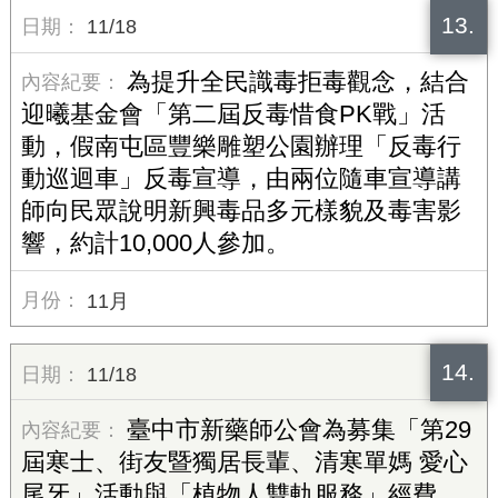
13.
11/18
為提升全民識毒拒毒觀念，結合
迎曦基金會「第二屆反毒惜食PK戰」活
動，假南屯區豐樂雕塑公園辦理「反毒行
動巡迴車」反毒宣導，由兩位隨車宣導講
師向民眾說明新興毒品多元樣貌及毒害影
響，約計10,000人參加。
11月
14.
11/18
臺中市新藥師公會為募集「第29
屆寒士、街友暨獨居長輩、清寒單媽 愛心
尾牙」活動與「植物人雙軌服務」經費，