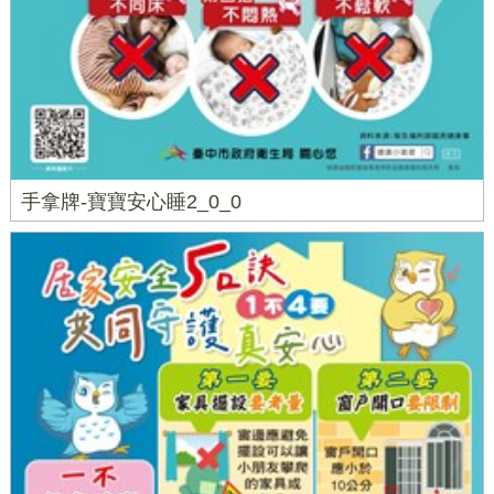
手拿牌-寶寶安心睡2_0_0