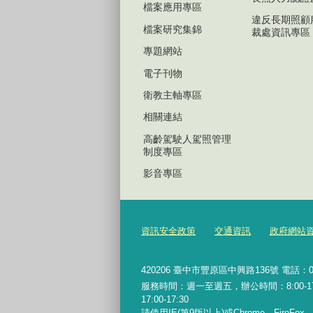
檔案應用專區
違反長期照顧
檔案研究集錦
裁處資訊專區
專題網站
電子刊物
衛教主軸專區
相關連結
高齡駕駛人駕照管理
制度專區
影音專區
資訊安全政策
交通資訊
政府網站
420206
臺中市豐原區中興路136號 電話：04-2
服務時間：週一至週五，辦公時間：8:00-17:0
17:00-17:30
請使用IE(第9版以上)或Chrome、FireFo