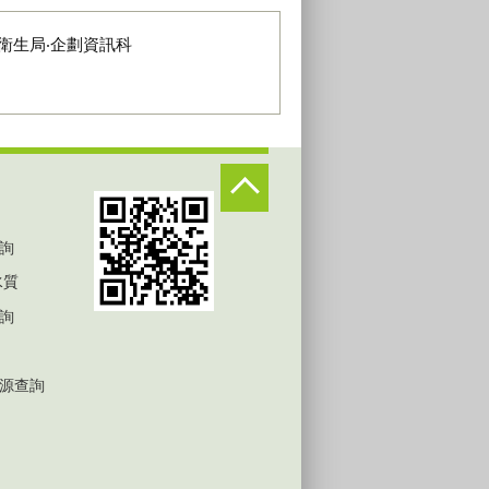
衛生局‧企劃資訊科
詢
水質
詢
源查詢