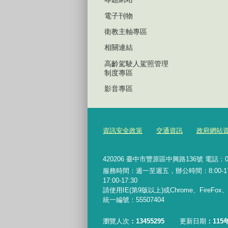
電子刊物
衛教主軸專區
相關連結
高齡駕駛人駕照管理
制度專區
影音專區
資訊安全政策
交通資訊
政府網站
420206
臺中市豐原區中興路136號 電話：04-2
服務時間：週一至週五，辦公時間：8:00-17:0
17:00-17:30
請使用IE(第9版以上)或Chrome、FireFo
統一編號：55507404
瀏覽人次
13455295
更新日期
115