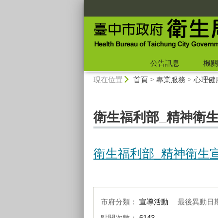
:::
公告訊息
機關
:::
現在位置
首頁
>
專業服務
>
心理健
衛生福利部_精神衛
衛生福利部_精神衛生宣
市府分類：
宣導活動
最後異動日
點閱次數：
6143