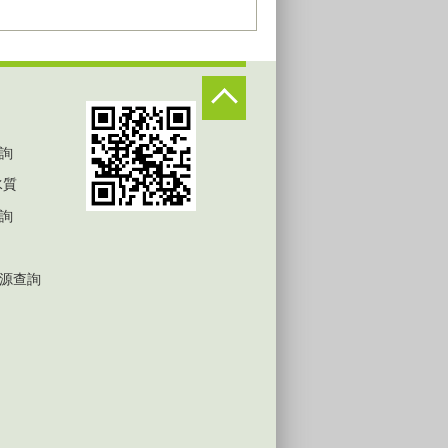
詢
水質
詢
源查詢