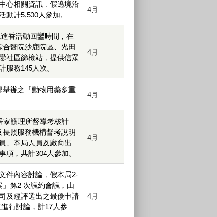
中心相關資訊，假遶境沿
4月
計5,500人參加。
遶境進香活動回鑾時間，在
綜合醫院沙鹿院區、光田
4月
鑾社區篩檢站，提供信眾
服務145人次。
部舉辦之「動物用藥多重
4月
居家護理所督導考核計
及長照服務機構督考說明
4月
員、本局人員及廠商出
項，共計304人參加。
文件內容討論，假本局2-
」第2 次議約會議，由
司及經評選出之最優申請
4月
進行討論，計17人參