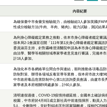
內容紀要
為確保臺中市食藥安檢驗能力，由檢驗組3人參加英國(FAP
性成分檢驗方法(牛肉、羊肉、豬肉)」能力試驗，測試結果
為利身心障礙鑑定業務之推動，依本市身心障礙者鑑定審議
假本局2-1會議室召開「111年第1次身心障礙者鑑定審議
委員淑芬主持，針對霧峰澄清醫院申請為本市身心障礙鑑定
由法學、醫學等相關領域專家學者意見進行審議，完備本市
計16人參加。
為強化本市各網絡單位間合作與連結，順利推動各項毒品防
防制對策、辦理各場域反毒宣導等業務，假本府市政大樓9樓
中市政府毒品危害防制中心第1次諮詢委員會議，由盧市長秀
家學者及本府相關9局處參加，計60人參加。
清明連假過後，COVID-19疫情持續延燒，全國本土確診
校園，中市府於4月8日成立新社高中前進指揮所，動員人力共
5人、全數陰性，並針對60名匡列居家隔離者，採檢PCR