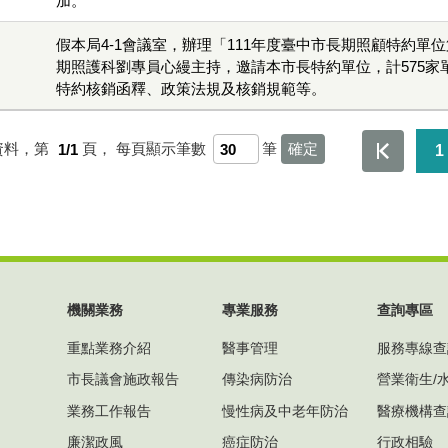
加。
假本局4-1會議室，辦理「111年度臺中市長期照顧特約單
期照護科劉專員心縵主持，邀請本市長特約單位，計575家
特約核銷函釋、政策法規及核銷規範等。
資料，第
1/1
頁，
每頁顯示筆數
筆
1
機關業務
專業服務
查詢專區
重點業務介紹
醫事管理
服務專線查
市長議會施政報告
傳染病防治
營業衛生/
業務工作報告
慢性病及中老年防治
醫療機構查
廉潔政風
癌症防治
行政相驗