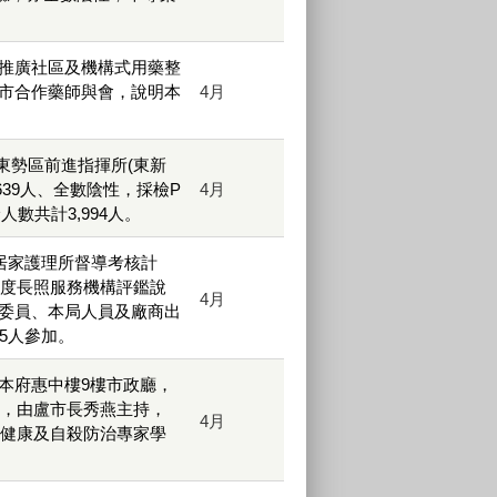
推廣社區及機構式用藥整
市合作藥師與會，說明本
4月
立東勢區前進指揮所(東新
639人、全數陰性，採檢P
4月
人數共計3,994人。
居家護理所督導考核計
年度長照服務機構評鑑說
4月
委員、本局人員及廠商出
5人參加。
本府惠中樓9樓市政廳，
會，由盧市長秀燕主持，
4月
理健康及自殺防治專家學