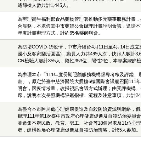
總篩檢人數共計1,445人。
為辦理衛生福利部食品藥物管理署推動多元藥事服務計畫，
合服務，本處假臺中市藥師公會辦理計畫說明會議，邀請本
年度計畫辦理方式，計約65名藥師與會。
為防堵COVID-19疫情，中市府續於4月11日至4月14日成
國小及客家樂活園區)，動員人力共499人次，快篩人數計3,
CR檢驗人數計355人，陰性353位、陽性2位，本專案總篩檢
為辦理本市「111年度長期照顧服務機構督導考核及評鑑、
畫」，原定於臺中慈濟醫院大愛樓6樓國際會議廳召開111
明會，因疫情考量，改採視訊會議方式辦理；由受評機構、
席，說明本次長照機構評鑑指標、流程及注意事項，共計24
為整合本市跨局處心理健康促進及自殺防治資源與網絡，假
辦理111年第1次臺中市政府心理健康促進及自殺防治委員
並邀集本府民政、教育、勞工、社會等18個局處及11位心
者，建構推展心理健康促進及自殺防治策略，計65人參加。