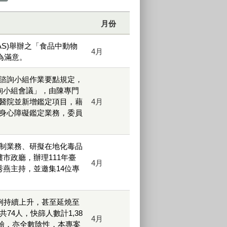
月份
AS)舉辦之「食品中動物
4月
為滿意。
諮詢小組作業要點規定，
諮詢小組會議」，由陳專門
醫院並新增鑑定項目，藉
4月
身心障礙鑑定業務，委員
制業務、研擬在地化毒品
市政廳，辦理111年臺
4月
燕主持，並邀集14位專
病例持續上升，甚至延燒至
74人，快篩人數計1,38
4月
檢驗，亦全數陰性，本專案