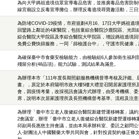
為向大甲媽祖遶境信眾宣導毒品危害，並推廣毒品危害防制
線宮廟設立反毒宣導攤位，辦理反毒遶境尋寶趣活動，三日活動
為防堵COVID-19疫情，市府規劃4月16、17日大甲媽祖
回鑾路上鄰近的4家醫院，包括童綜合醫院沙鹿院區、光田
綜合醫院大甲院區及李綜合醫院大甲院區，增設媽祖遶境回
免費公費快篩服務，一同「篩檢護台中」，守護市民健康，計
為確保臺中市食藥安檢驗能力，由檢驗組6人參加衛生福利
殘留分析(48品項)」能力試驗，測試結果為滿意。
為辦理本市「111年度長期照顧服務機構督導考核及評鑑、
畫」，原定於本府陽明市政大樓5樓大禮堂召開居家護理所
會，因疫情考量，改採視訊會議方式辦理，由受考機構、委
席，說明本次居家護理所及長照機構督考基準、流程及注意事
為辦理「臺中市立老人復健綜合醫院新建營運移轉案」議約
2會議室，辦理「臺中市立老人復健綜合醫院新建營運移轉案
邱副局長惠慈主持會議，並由本局承辦科室、委託之顧問公
人-財團法人中國醫藥大學共同與會，針對投資契約修正條文