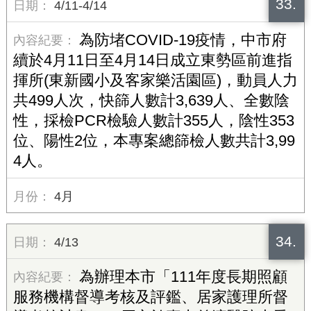
33.
4/11-4/14
為防堵COVID-19疫情，中市府
續於4月11日至4月14日成立東勢區前進指
揮所(東新國小及客家樂活園區)，動員人力
共499人次，快篩人數計3,639人、全數陰
性，採檢PCR檢驗人數計355人，陰性353
位、陽性2位，本專案總篩檢人數共計3,99
4人。
4月
34.
4/13
為辦理本市「111年度長期照顧
服務機構督導考核及評鑑、居家護理所督