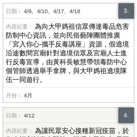
3.
4/9、4/10、4/17、4/18
為向大甲媽祖信眾傳達毒品危害
防制中心資訊，並向民俗藝陣團體推廣
「宮入你心-攜手反毒講座」資源，假遶境
沿途數間宮廟針對遶境信眾及宮廟人士進
行反毒宣導，由黃科長敏慧帶領毒防中心
個管師透過舉手拿牌，與大甲媽祖遶境隊
伍一同遊行。
4月
4.
4/12
為讓民眾安心接種新冠疫苗，於