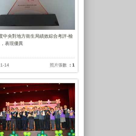
年度中央對地方衛生局績效綜合考評-檢
務，表現優異
01-14
照片張數
：1