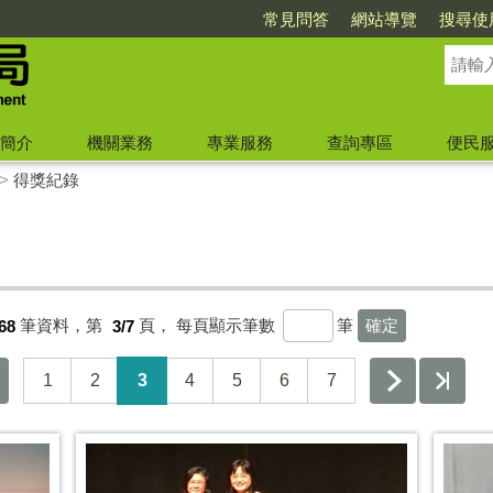
常見問答
網站導覽
搜尋使
簡介
機關業務
專業服務
查詢專區
便民
>
得獎紀錄
68
筆資料，第
3/7
頁，
每頁顯示筆數
筆
1
2
3
4
5
6
7