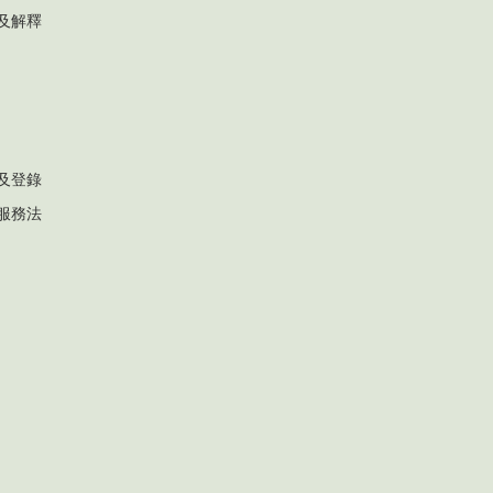
及解釋
及登錄
服務法