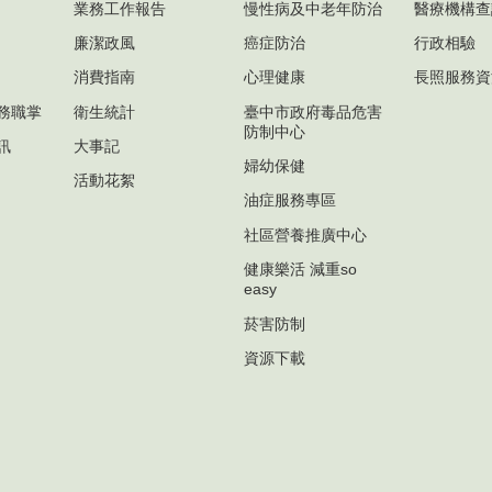
業務工作報告
慢性病及中老年防治
醫療機構查
廉潔政風
癌症防治
行政相驗
消費指南
心理健康
長照服務資
務職掌
衛生統計
臺中市政府毒品危害
防制中心
訊
大事記
婦幼保健
活動花絮
油症服務專區
社區營養推廣中心
健康樂活 減重so
easy
菸害防制
資源下載