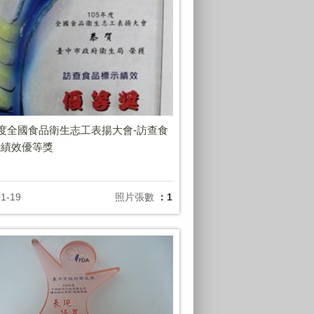
年度全國食品衛生志工表揚大會-訪查食
示績效優等獎
01-19
照片張數
：1