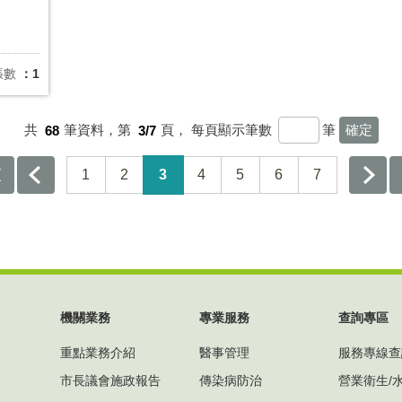
張數
：1
共
68
筆資料，第
3/7
頁，
每頁顯示筆數
筆
1
2
3
4
5
6
7
機關業務
專業服務
查詢專區
重點業務介紹
醫事管理
服務專線查
市長議會施政報告
傳染病防治
營業衛生/