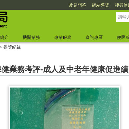
常見問答
網站導覽
搜尋使
簡介
機關業務
專業服務
查詢專區
便民
>
得獎紀錄
保健業務考評-成人及中老年健康促進績優