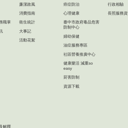
廉潔政風
癌症防治
行政相驗
消費指南
心理健康
長照服務資
務職掌
衛生統計
臺中市政府毒品危害
防制中心
訊
大事記
婦幼保健
活動花絮
油症服務專區
社區營養推廣中心
健康樂活 減重so
easy
菸害防制
資源下載
及解釋