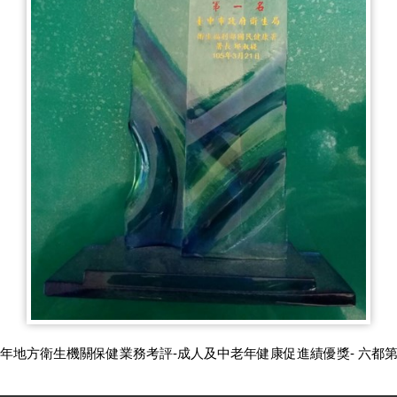
04年地方衛生機關保健業務考評-成人及中老年健康促進績優獎- 六都第