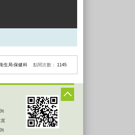
衛生局‧保健科
點閱次數：
1145
詢
水質
詢