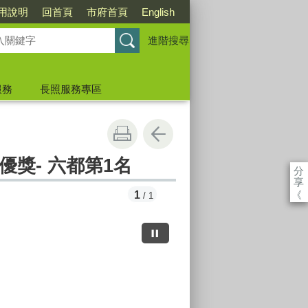
用說明
回首頁
市府首頁
English
進階搜尋
服務
長照服務專區
獎- 六都第1名
分
享
《
1
/ 1