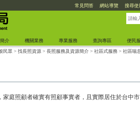
常見問答
網站導覽
搜尋使
簡介
機關業務
專業服務
查詢專區
便民
般民眾
>
找長照資源
>
長照服務及資源簡介
>
社區式服務
>
社區喘
，家庭照顧者確實有照顧事實者，且實際居住於台中市(