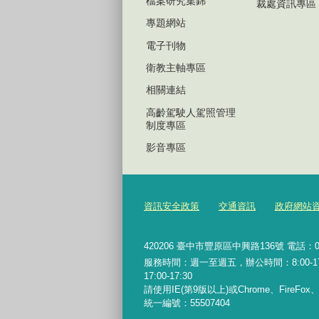
檔案研究集錦
裁處資訊專區
專題網站
電子刊物
衛教主軸專區
相關連結
高齡駕駛人駕照管理
制度專區
影音專區
資訊安全政策
交通資訊
政府網站
420206
臺中市豐原區中興路136號 電話：04-2
服務時間：週一至週五，辦公時間：8:00-17:0
17:00-17:30
請使用IE(第9版以上)或Chrome、FireFo
統一編號：55507404