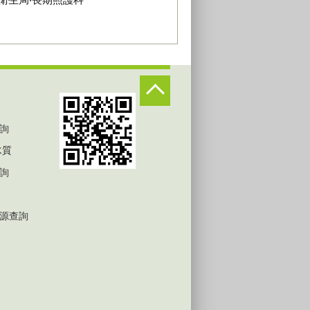
詢
水質
詢
源查詢