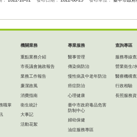
機關業務
專業服務
查詢專區
重點業務介紹
醫事管理
服務專線查
市長議會施政報告
傳染病防治
營業衛生/
業務工作報告
慢性病及中老年防治
醫療機構查
廉潔政風
癌症防治
行政相驗
消費指南
心理健康
長照服務資
務職掌
衛生統計
臺中市政府毒品危害
防制中心
訊
大事記
婦幼保健
活動花絮
油症服務專區