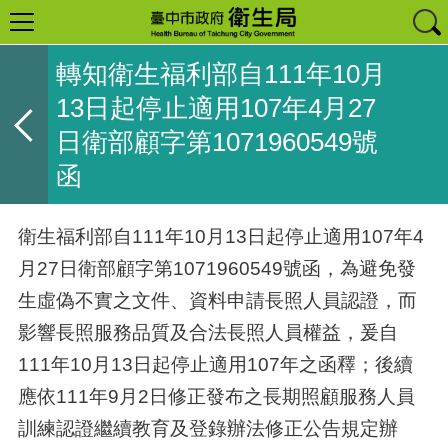
轉知衛生福利部自111年10月
13日起停止適用107年4月27
日衛部顧字第1071960549號
函
衛生福利部自
111
年
10
月
13
日起停止適用
107
年
4
月
27
日衛部顧字第
1071960549
號函，為避免發
生虛偽不實之文件、資料申請長照人員認證，而
影響長照服務品質及合法長照人員權益，爰自
111
年
10
月
13
日起停止適用
107
年之函釋；後續
應依
111
年
9
月
2
日修正發布之長期照顧服務人員
訓練認證繼續教育及登錄辦法修正公告規定辦