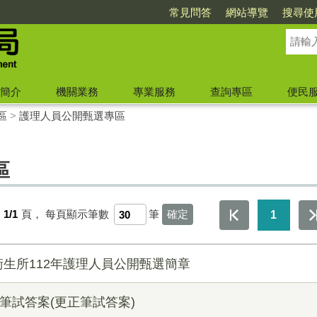
常見問答
網站導覽
搜尋使
簡介
機關業務
專業服務
查詢專區
便民
區
>
護理人員公開甄選專區
區
第
1/1
頁，
每頁顯示筆數
筆
1
生所112年護理人員公開甄選簡章
筆試答案(更正筆試答案)