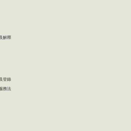
及解釋
及登錄
服務法