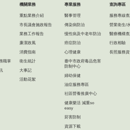
機關業務
專業服務
查詢專區
重點業務介紹
醫事管理
服務專線查
市長議會施政報告
傳染病防治
營業衛生/
業務工作報告
慢性病及中老年防治
醫療機構查
廉潔政風
癌症防治
行政相驗
消費指南
心理健康
長照服務資
務職掌
衛生統計
臺中市政府毒品危害
防制中心
訊
大事記
婦幼保健
活動花絮
油症服務專區
社區營養推廣中心
健康樂活 減重so
easy
菸害防制
資源下載