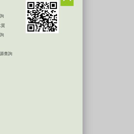
詢
水質
詢
源查詢