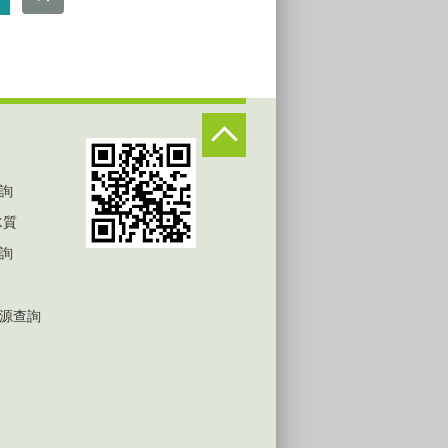
詢
水質
詢
源查詢