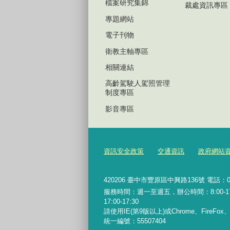
檔案研究集錦
裁處資訊專區
專題網站
電子刊物
衛教主軸專區
相關連結
高齡駕駛人駕照管理
制度專區
影音專區
資訊安全政策
交通資訊
政府網站
420206
臺中市豐原區中興路136號 電話：04-2
服務時間：週一至週五，辦公時間：8:00-17:0
17:00-17:30
請使用IE(第9版以上)或Chrome、FireFo
統一編號：55507404