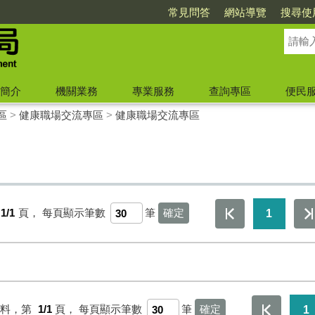
常見問答
網站導覽
搜尋使
簡介
機關業務
專業服務
查詢專區
便民
區
>
健康職場交流專區
>
健康職場交流專區
1/1
頁，
每頁顯示筆數
筆
1
資料，第
1/1
頁，
每頁顯示筆數
筆
1