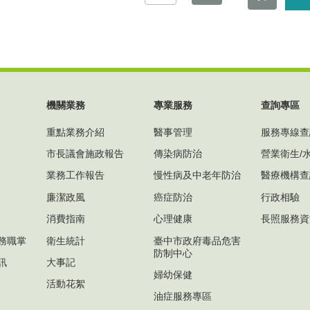
機關業務
專業服務
查詢專區
重點業務介紹
醫事管理
服務專線查
市長議會施政報告
傳染病防治
營業衛生/
業務工作報告
慢性病及中老年防治
醫療機構查
廉潔政風
癌症防治
行政相驗
消費指南
心理健康
長照服務資
務職掌
衛生統計
臺中市政府毒品危害
防制中心
訊
大事記
婦幼保健
活動花絮
油症服務專區