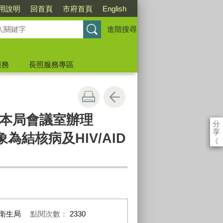
用說明
回首頁
市府首頁
English
進階搜尋
服務
長照服務專區
本局會議室辦理
分
享
結核病及HIV/AID
《
。
衛生局
點閱次數：
2330