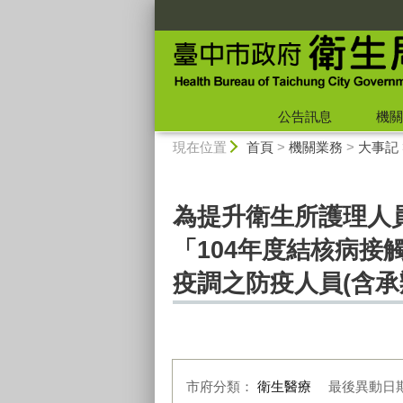
:::
公告訊息
機關
:::
現在位置
首頁
>
機關業務
>
大事記
為提升衛生所護理人
「104年度結核病接
疫調之防疫人員(含承
市府分類：
衛生醫療
最後異動日