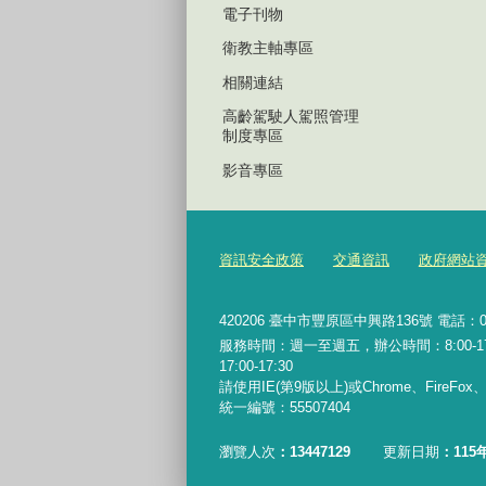
電子刊物
衛教主軸專區
相關連結
高齡駕駛人駕照管理
制度專區
影音專區
資訊安全政策
交通資訊
政府網站
420206
臺中市豐原區中興路136號 電話：04-2
服務時間：週一至週五，辦公時間：8:00-17:0
17:00-17:30
請使用IE(第9版以上)或Chrome、FireFo
統一編號：55507404
瀏覽人次
13447129
更新日期
115