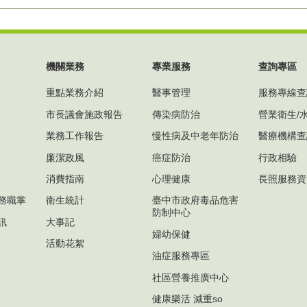
機關業務
專業服務
查詢專區
重點業務介紹
醫事管理
服務專線查
市長議會施政報告
傳染病防治
營業衛生/
業務工作報告
慢性病及中老年防治
醫療機構查
廉潔政風
癌症防治
行政相驗
消費指南
心理健康
長照服務資
務職掌
衛生統計
臺中市政府毒品危害
防制中心
訊
大事記
婦幼保健
活動花絮
油症服務專區
社區營養推廣中心
健康樂活 減重so