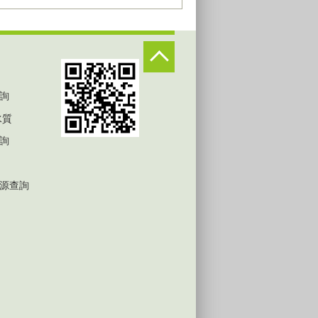
詢
水質
詢
源查詢