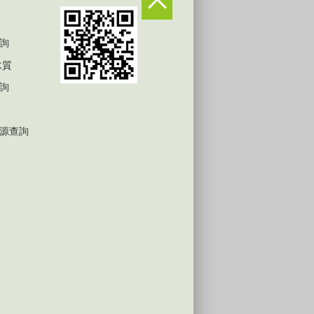
詢
水質
詢
源查詢