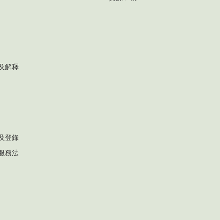
及解釋
及登錄
服務法