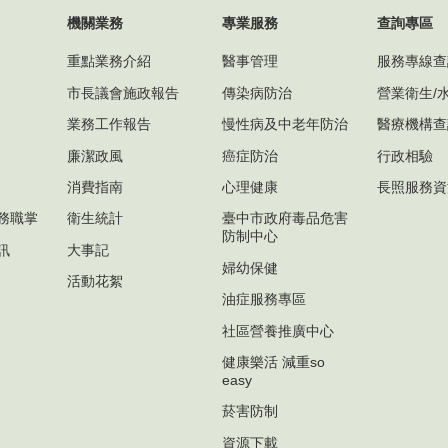
機關業務
專業服務
查詢專區
重點業務介紹
醫事管理
服務專線查
市長議會施政報告
傳染病防治
營業衛生/
業務工作報告
慢性病及中老年防治
醫療機構查
廉潔政風
癌症防治
行政相驗
消費指南
心理健康
長照服務資
務職掌
衛生統計
臺中市政府毒品危害
防制中心
訊
大事記
婦幼保健
活動花絮
油症服務專區
社區營養推廣中心
健康樂活 減重so
easy
菸害防制
資源下載