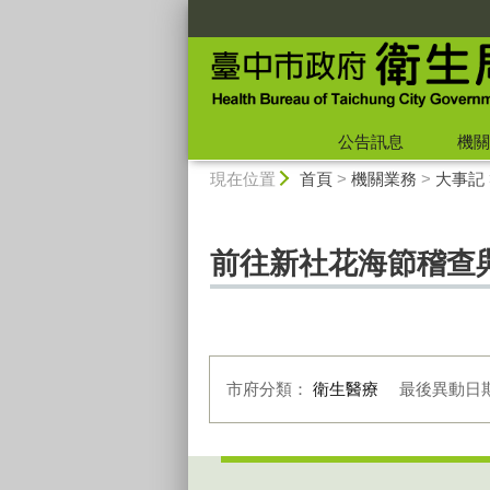
:::
公告訊息
機關
:::
現在位置
首頁
>
機關業務
>
大事記
前往新社花海節稽查
市府分類：
衛生醫療
最後異動日
:::