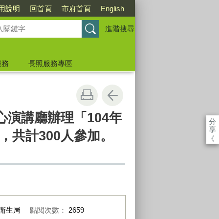
用說明
回首頁
市府首頁
English
進階搜尋
服務
長照服務專區
演講廳辦理「104年
分
享
共計300人參加。
《
衛生局
點閱次數：
2659