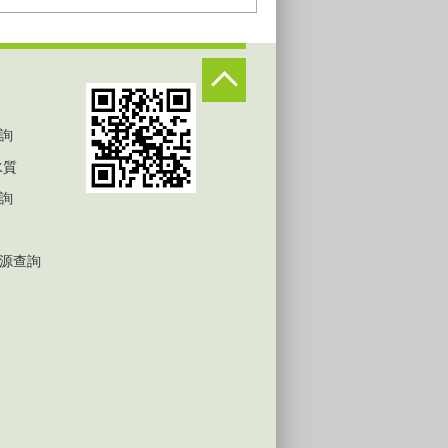
詢
水質
詢
源查詢