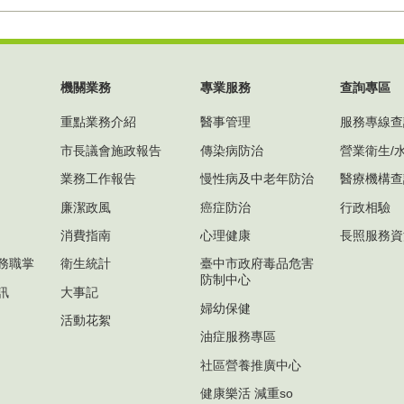
機關業務
專業服務
查詢專區
重點業務介紹
醫事管理
服務專線查
市長議會施政報告
傳染病防治
營業衛生/
業務工作報告
慢性病及中老年防治
醫療機構查
廉潔政風
癌症防治
行政相驗
消費指南
心理健康
長照服務資
務職掌
衛生統計
臺中市政府毒品危害
防制中心
訊
大事記
婦幼保健
活動花絮
油症服務專區
社區營養推廣中心
健康樂活 減重so