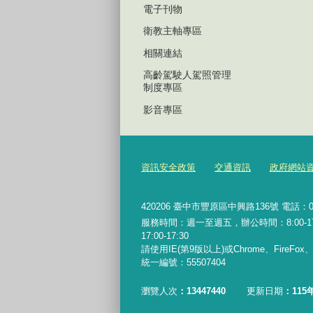
電子刊物
衛教主軸專區
相關連結
高齡駕駛人駕照管理
制度專區
影音專區
資訊安全政策
交通資訊
政府網站
420206
臺中市豐原區中興路136號 電話：04-2
服務時間：週一至週五，辦公時間：8:00-17:0
17:00-17:30
請使用IE(第9版以上)或Chrome、FireFo
統一編號：55507404
瀏覽人次
13447440
更新日期
115