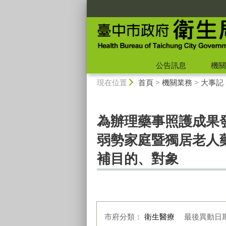
:::
公告訊息
機關
:::
現在位置
首頁
>
機關業務
>
大事記
為辦理藥事照護成果發
弱勢家庭暨獨居老人
補目的、對象
市府分類：
衛生醫療
最後異動日