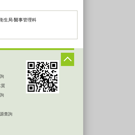
衛生局‧醫事管理科
詢
水質
詢
源查詢