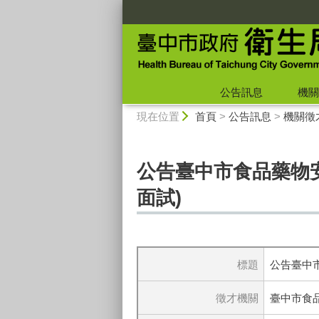
:::
公告訊息
機關
:::
現在位置
首頁
>
公告訊息
>
機關徵
公告臺中市食品藥物安
面試)
標題
公告臺中市
徵才機關
臺中市食