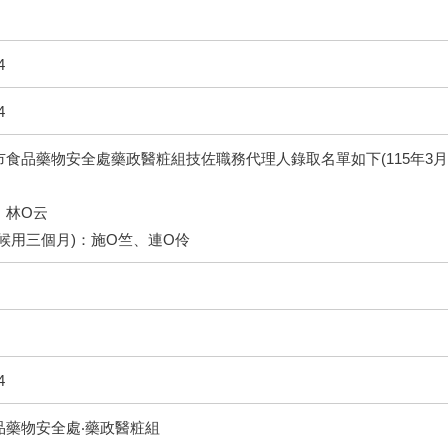
4
4
食品藥物安全處藥政醫粧組技佐職務代理人錄取名單如下(115年3月2
：林O云
候用三個月)：施O竺、連O伶
4
品藥物安全處‧藥政醫粧組