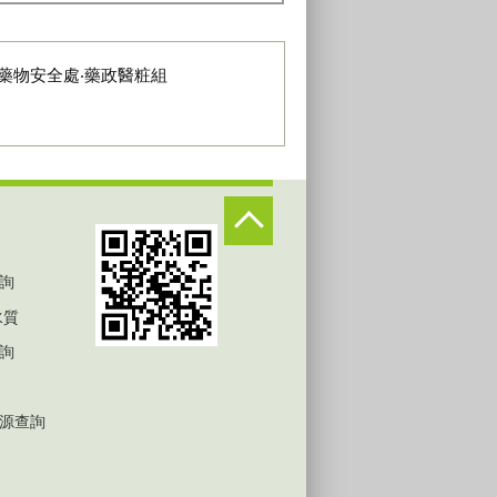
藥物安全處‧藥政醫粧組
詢
水質
詢
源查詢