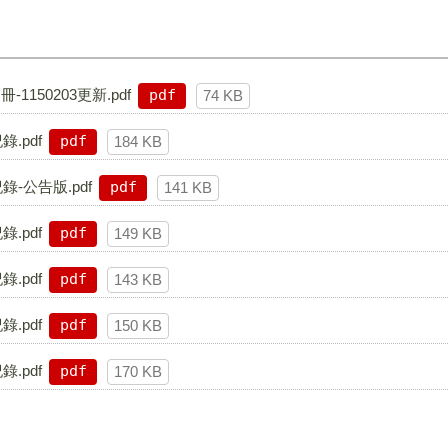
50203更新.pdf
pdf
74 KB
.pdf
pdf
184 KB
-公告版.pdf
pdf
141 KB
.pdf
pdf
149 KB
.pdf
pdf
143 KB
.pdf
pdf
150 KB
.pdf
pdf
170 KB