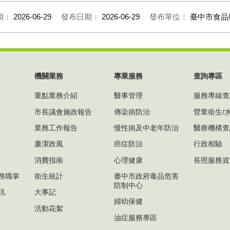
期：
2026-06-29
發布日期：
2026-06-29
發布單位：
臺中市食品
機關業務
專業服務
查詢專區
重點業務介紹
醫事管理
服務專線查
市長議會施政報告
傳染病防治
營業衛生/
業務工作報告
慢性病及中老年防治
醫療機構查
廉潔政風
癌症防治
行政相驗
消費指南
心理健康
長照服務資
務職掌
衛生統計
臺中市政府毒品危害
防制中心
訊
大事記
婦幼保健
活動花絮
油症服務專區