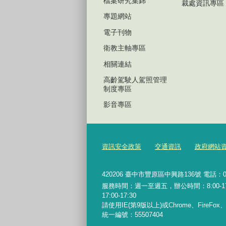
檔案研究集錦
裁處資訊專區
專題網站
電子刊物
衛教主軸專區
相關連結
高齡駕駛人駕照管理
制度專區
影音專區
資訊安全政策
交通資訊
政府網站
420206
臺中市豐原區中興路136號 電話：04-2
服務時間：週一至週五，辦公時間：8:00-17:0
17:00-17:30
請使用IE(第9版以上)或Chrome、FireFo
統一編號：55507404