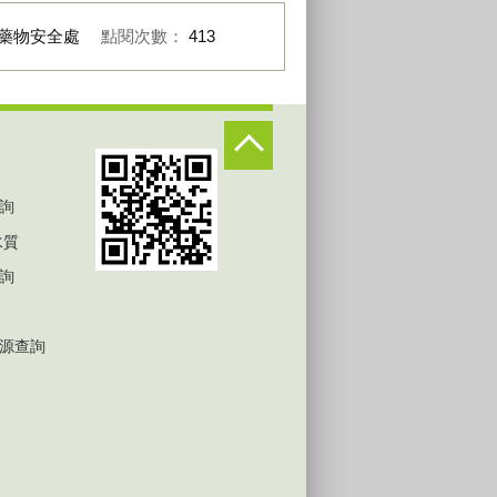
藥物安全處
點閱次數：
413
詢
水質
詢
源查詢