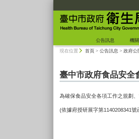
:::
公告訊息
機關
:::
現在位置
首頁
>
公告訊息
>
政府公
臺中市政府食品安全
為確保食品安全各項工作之規劃、
(依據府授研展字第
1140208341
號