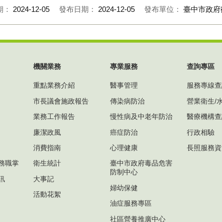
期：
2024-12-05
發布日期：
2024-12-05
發布單位：
臺中市政府
機關業務
專業服務
查詢專區
重點業務介紹
醫事管理
服務專線查
市長議會施政報告
傳染病防治
營業衛生/
業務工作報告
慢性病及中老年防治
醫療機構查
廉潔政風
癌症防治
行政相驗
消費指南
心理健康
長照服務資
務職掌
衛生統計
臺中市政府毒品危害
防制中心
訊
大事記
婦幼保健
活動花絮
油症服務專區
社區營養推廣中心