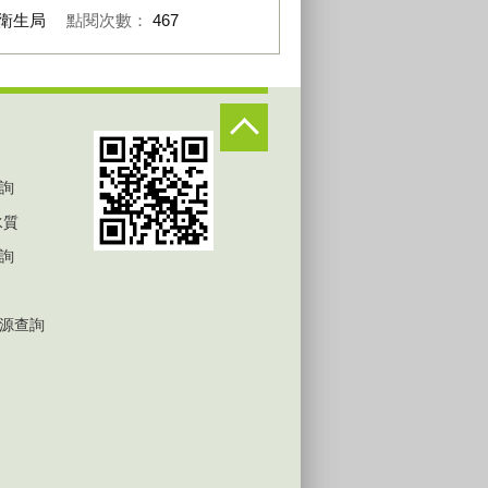
衛生局
點閱次數：
467
詢
水質
詢
源查詢