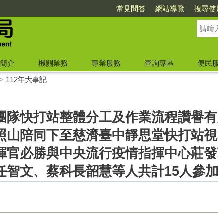
常見問答
網站導覽
搜尋使
簡介
機關業務
專業服務
查詢專區
便民
>
112年大事記
團隊快打站整體分工及作業流程讚譽有
照山陪同下至慈濟臺中靜思堂快打站視
揮官必勝與中央流行疫情指揮中心莊發
任智文、蔡科長韶慧等人共計15人參