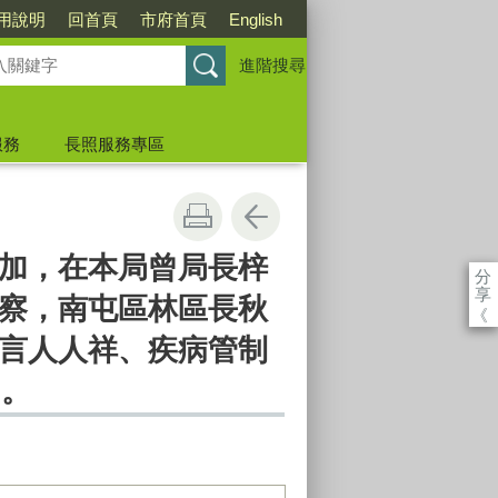
用說明
回首頁
市府首頁
English
進階搜尋
服務
長照服務專區
加，在本局曾局長梓
分
享
察，南屯區林區長秋
《
言人人祥、疾病管制
加。