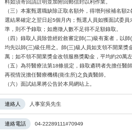
料如須寄回請註明並加附回郵信封以利作業。
（三）本案甄選職缺除正取名額外，得增列候補名額2
選結果確定之翌日起5個月內；甄選人員如獲面試委員未
準，則不予錄取；如應徵人數不足得不足額錄取。
（四）錄取人員除曾經銓敘審定師(二)級有案者，以師(
均先以師(三)級任用之。師(三)級人員如支領不開業獎金
萬；如不領不開業獎金改領服務獎勵金，平均約20萬
（五）為符醫療法第18條規定，錄取遴聘者先擔任醫師
再視情況擔任醫療機構(衛生所)之負責醫師。
（六）面試結果將公告於本局網站上。
連絡人
人事室吳先生
連絡電話
04-22289111#70949