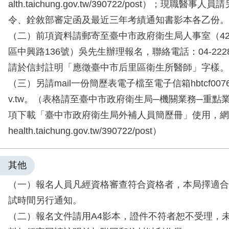
alth.taichung.gov.tw/390722/post）；現職醫
令、銓敘部審定函及最近三年考績通知書影本各乙份。
（二）前項資料請郵寄至臺中市政府衛生局人事室（420
區中興路136號）吳先生辦理報名，聯絡電話：04-222891
請於信封註明「應徵臺中市后里區衛生所醫師」字樣。
（三）另請mail一份簡歷表電子檔至電子信箱hbtcf00761@t
v.tw。（表格請至臺中市政府衛生局─機關業務─重點
項下載「臺中市政府衛生局外補人員簡歷冊」使用，網址：htt
health.taichung.gov.tw/390722/post）
其他
（一）報名人員凡經資格審查符合資格者，本局擇適合
試時間另行通知。
（二）報名文件請用A4影本，證件不符者恕不受理，