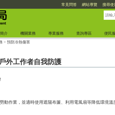
常見問答
網站導覽
搜尋使
簡介
機關業務
專業服務
查詢專區
便民
務
>
預防冷熱傷害
!戶外工作者自我防護
!
勞動作業，並適時使用遮陽布簾、利用電風扇等降低環境溫