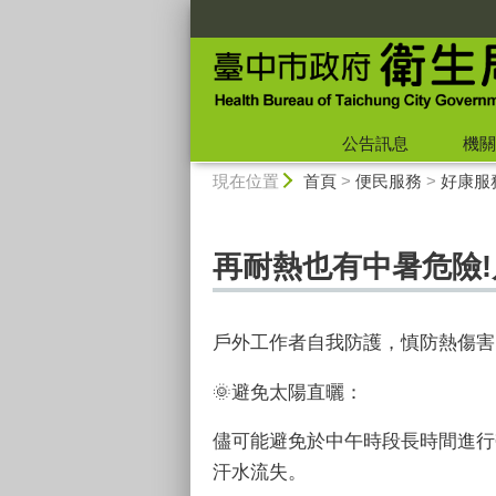
:::
公告訊息
機關
:::
現在位置
首頁
>
便民服務
>
好康服
再耐熱也有中暑危險
戶外工作者自我防護，慎防熱傷害
🌞避免太陽直曬：
儘可能避免於中午時段長時間進行
汗水流失。