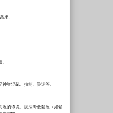
蔬果。
護。
至神智混亂、抽筋、昏迷等。
高溫的環境、設法降低體溫（如鬆