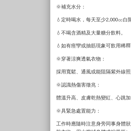
🌞補充水分：
💧定時喝水，每天至少
2,000
㏄白
💧不喝含酒精及大量糖分飲料。
💧如有痙孿或抽筋現象可飲用稀
🌞穿著涼爽透氣衣物：
採用寬鬆、通風或能阻隔紫外線照
🌞認識熱傷害徵兆：
體溫升高、皮膚乾熱變紅、心跳加
🌞具緊急處置能力：
工作時應隨時注意身旁同事身體狀