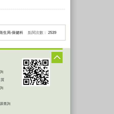
衛生局‧保健科
點閱次數：
2539
詢
水質
詢
源查詢