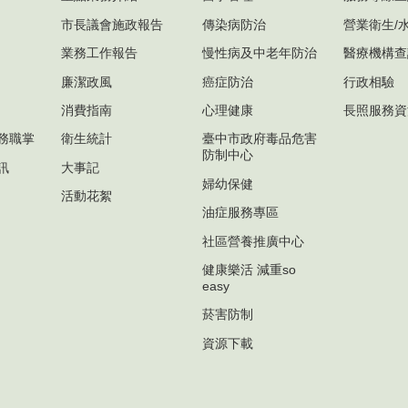
市長議會施政報告
傳染病防治
營業衛生/
業務工作報告
慢性病及中老年防治
醫療機構查
廉潔政風
癌症防治
行政相驗
消費指南
心理健康
長照服務資
務職掌
衛生統計
臺中市政府毒品危害
防制中心
訊
大事記
婦幼保健
活動花絮
油症服務專區
社區營養推廣中心
健康樂活 減重so
easy
菸害防制
資源下載