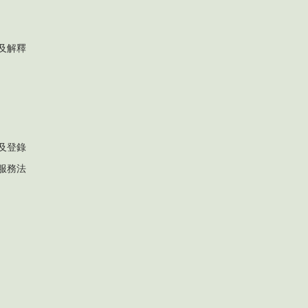
及解釋
及登錄
服務法