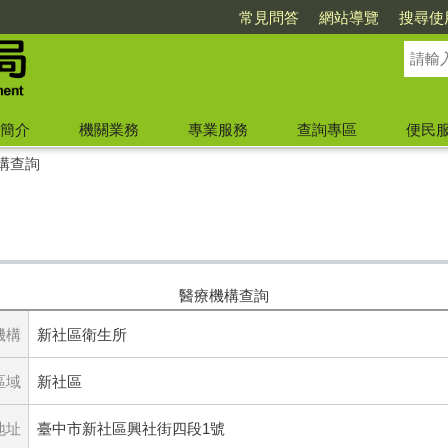
常見問答
網站導覽
搜尋使
簡介
機關業務
專業服務
查詢專區
便民
構查詢
醫療機構查詢
機構
新社區衛生所
區域
新社區
地址
臺中市新社區興社街四段1號