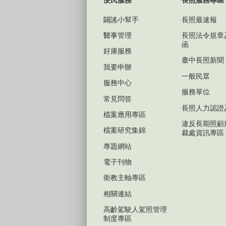
便民服務
長照服務專區
闢謠小幫手
長照最速報
醫事管理
長照法令規章
函
好康服務
臺中長照新聞
我要申辦
一般民眾
服務中心
服務單位
常見問答
長照人力認證
檔案應用專區
違反長期照顧
檔案研究集錦
裁處資訊專區
專題網站
電子刊物
衛教主軸專區
相關連結
高齡駕駛人駕照管理
制度專區