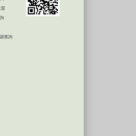
水質
詢
源查詢