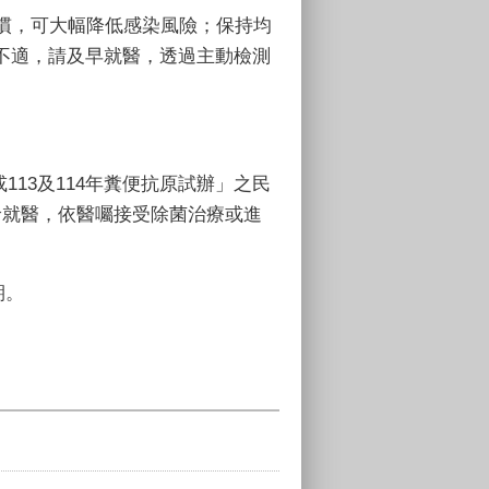
慣，可大幅降低感染風險；保持均
不適，請及早就醫，透過主動檢測
或
113
及
114
年糞便抗原試辦」之民
診就醫，依醫囑接受除菌治療或進
期。