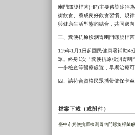
幽門螺旋桿菌
(HP)
主要傳染途徑為
衡飲食、養成良好飲食習慣、規律
與健康生活型態的結合，共同邁向
三、糞便抗原檢測胃幽門螺旋桿菌
115年
1
月
1
日起國民健康署補助
45
眾。終身
1
次「糞便抗原檢測胃幽
一步檢查等醫療處置，早期治療可
四、請符合資格民眾攜帶健保卡至
檔案下載（或附件）
臺中市糞便抗原檢測胃幽門螺旋桿菌服務醫療