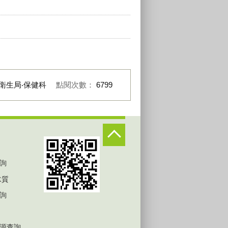
衛生局‧保健科
點閱次數：
6799
詢
水質
詢
源查詢