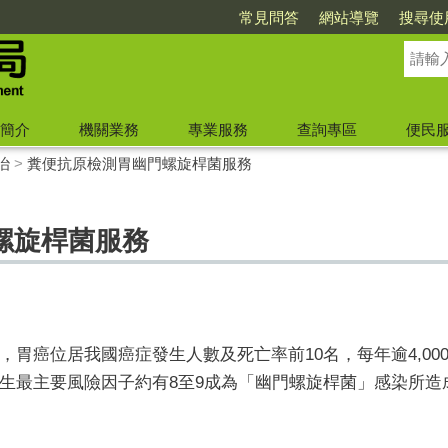
常見問答
網站導覽
搜尋使
簡介
機關業務
專業服務
查詢專區
便民
治
>
糞便抗原檢測胃幽門螺旋桿菌服務
螺旋桿菌服務
，胃癌位居我國癌症發生人數及死亡率前
10
名，每年逾
4,00
生最主要風險因子約有
8
至
9
成為「幽門螺旋桿菌」感染所造