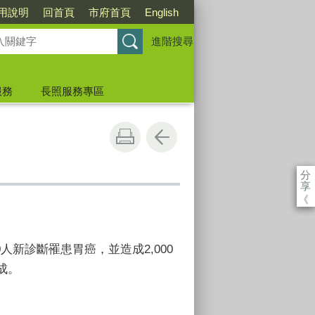
用說明
回首頁
市府首頁
English
進階搜尋
服務
長照服務專區
分
享
《
0
人新診斷罹患胃癌，並造成
2,000
成。