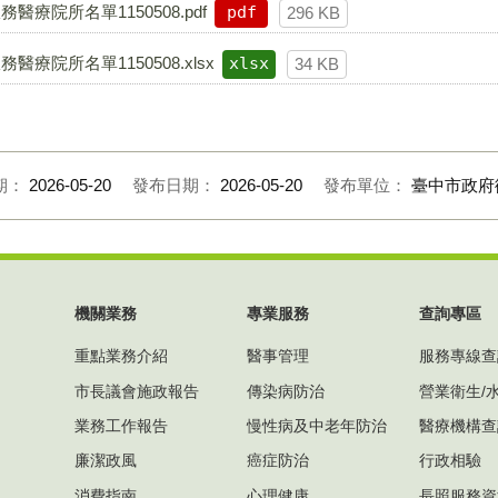
院所名單1150508.pdf
pdf
296 KB
院所名單1150508.xlsx
xlsx
34 KB
期：
2026-05-20
發布日期：
2026-05-20
發布單位：
臺中市政府
機關業務
專業服務
查詢專區
重點業務介紹
醫事管理
服務專線查
市長議會施政報告
傳染病防治
營業衛生/
業務工作報告
慢性病及中老年防治
醫療機構查
廉潔政風
癌症防治
行政相驗
消費指南
心理健康
長照服務資