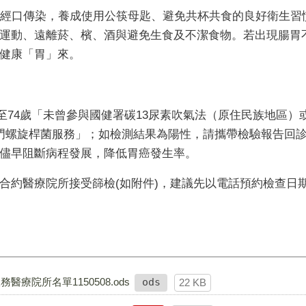
經口傳染，養成使用公筷母匙、避免共杯共食的良好衛生習
運動、遠離菸、檳、酒與避免生食及不潔食物。若出現腸胃
健康「胃」來。
至
74
歲「未曾參與國健署碳
13
尿素吹氣法（原住民族地區）
門螺旋桿菌服務」；如檢測結果為陽性，請攜帶檢驗報告回
儘早阻斷病程發展，降低胃癌發生率。
合約醫療院所接受篩檢
(
如附件
)
，建議先以電話預約檢查日
院所名單1150508.ods
ods
22 KB