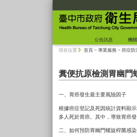
:::
公告訊息
機關
:::
現在位置
首頁
>
專業服務
>
癌症防
糞便抗原檢測胃幽門
一、胃癌發生最主要風險因子
根據癌症登記及死因統計資料顯示
多人死於胃癌。其中，導致胃癌發
二、如何預防胃幽門螺旋桿菌感染