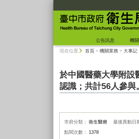
:::
公告訊息
機關
:::
現在位置
首頁
>
機關業務
>
大事記
於中國醫藥大學附設
認識；共計56人參與
市府分類：
衛生醫療
最後異動日
點閱次數：
1378