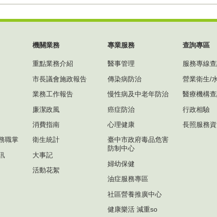
機關業務
專業服務
查詢專區
重點業務介紹
醫事管理
服務專線查
市長議會施政報告
傳染病防治
營業衛生/
業務工作報告
慢性病及中老年防治
醫療機構查
廉潔政風
癌症防治
行政相驗
消費指南
心理健康
長照服務資
務職掌
衛生統計
臺中市政府毒品危害
防制中心
訊
大事記
婦幼保健
活動花絮
油症服務專區
社區營養推廣中心
健康樂活 減重so