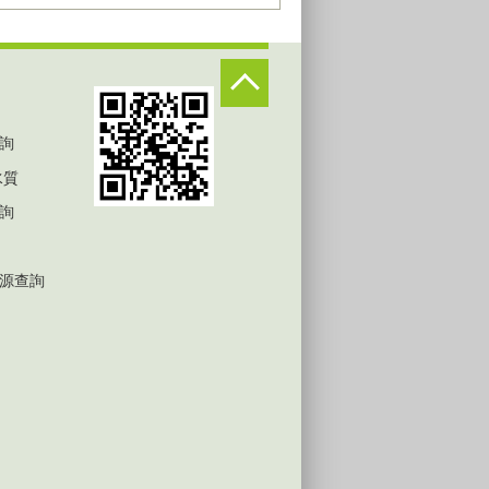
詢
水質
詢
源查詢