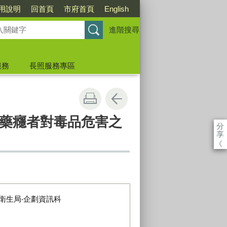
用說明
回首頁
市府首頁
English
進階搜尋
服務
長照服務專區
藥癮者對毒品危害之
分
享
《
衛生局‧企劃資訊科