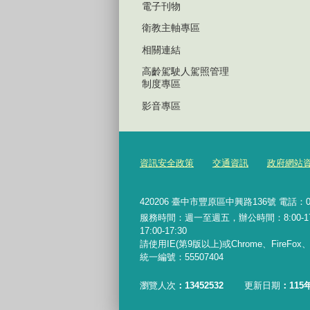
電子刊物
衛教主軸專區
相關連結
高齡駕駛人駕照管理
制度專區
影音專區
資訊安全政策
交通資訊
政府網站
420206
臺中市豐原區中興路136號 電話：04-2
服務時間：週一至週五，辦公時間：8:00-17:0
17:00-17:30
請使用IE(第9版以上)或Chrome、FireFo
統一編號：55507404
瀏覽人次
13452532
更新日期
115