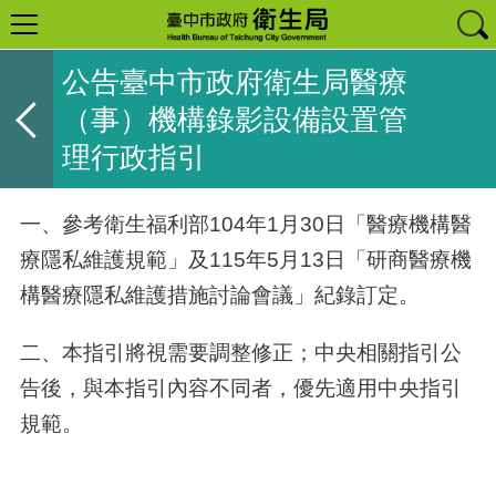
公告臺中市政府衛生局醫療
（事）機構錄影設備設置管
理行政指引
一、參考衛生福利部
104
年
1
月
30
日「醫療機構醫
療隱私維護規範」及
115
年
5
月
13
日「研商醫療機
構醫療隱私維護措施討論會議」紀錄訂定。
二、本指引將視需要調整修正；中央相關指引公
告後，與本指引內容不同者，優先適用中央指引
規範。