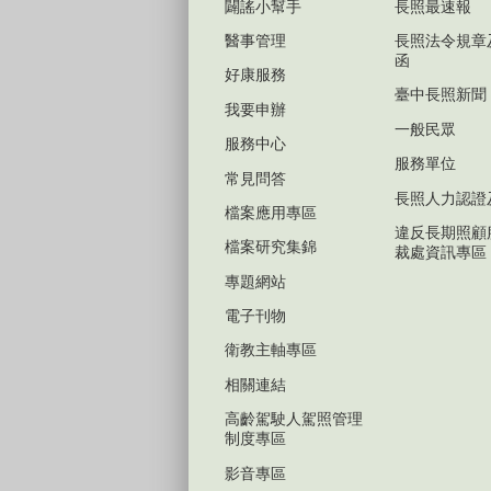
闢謠小幫手
長照最速報
醫事管理
長照法令規章
函
好康服務
臺中長照新聞
我要申辦
一般民眾
服務中心
服務單位
常見問答
長照人力認證
檔案應用專區
違反長期照顧
檔案研究集錦
裁處資訊專區
專題網站
電子刊物
衛教主軸專區
相關連結
高齡駕駛人駕照管理
制度專區
影音專區