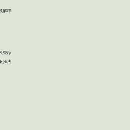
及解釋
及登錄
服務法