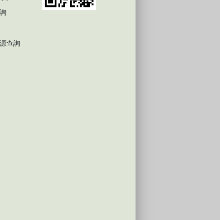
詢
源查詢