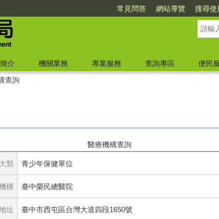
常見問答
網站導覽
搜尋使
簡介
機關業務
專業服務
查詢專區
便民
構查詢
醫療機構查詢
大類
青少年保健單位
機構
臺中榮民總醫院
地址
臺中市西屯區台灣大道四段1650號