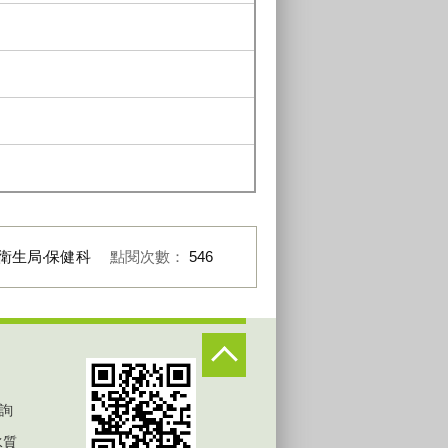
衛生局‧保健科
點閱次數：
546
詢
水質