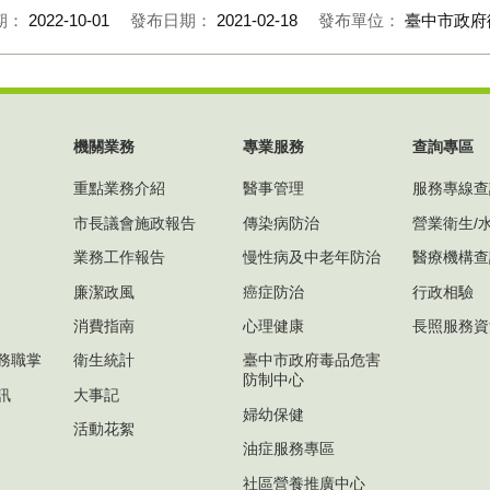
期：
2022-10-01
發布日期：
2021-02-18
發布單位：
臺中市政府
機關業務
專業服務
查詢專區
重點業務介紹
醫事管理
服務專線查
市長議會施政報告
傳染病防治
營業衛生/
業務工作報告
慢性病及中老年防治
醫療機構查
廉潔政風
癌症防治
行政相驗
消費指南
心理健康
長照服務資
務職掌
衛生統計
臺中市政府毒品危害
防制中心
訊
大事記
婦幼保健
活動花絮
油症服務專區
社區營養推廣中心