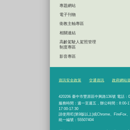
專題網站
電子刊物
衛教主軸專區
相關連結
高齡駕駛人駕照管理
制度專區
影音專區
資訊安全政策
交通資訊
政府網站
420206
臺中市豐原區中興路136號 電話：04-2
服務時間：週一至週五，辦公時間：8:00-17:0
17:00-17:30
請使用IE(第9版以上)或Chrome、FireFo
統一編號：55507404