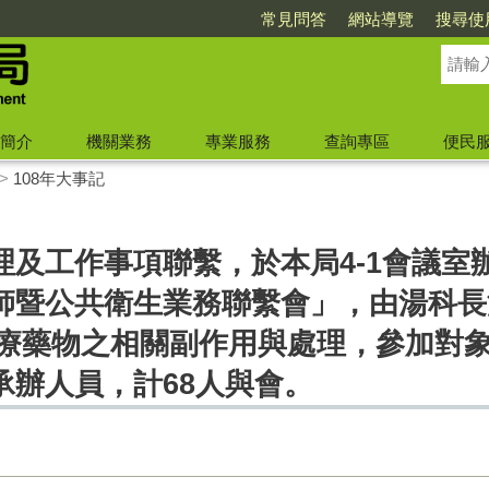
常見問答
網站導覽
搜尋使
簡介
機關業務
專業服務
查詢專區
便民
>
108年大事記
及工作事項聯繫，於本局4-1會議室辦
師暨公共衛生業務聯繫會」，由湯科長
I治療藥物之相關副作用與處理，參加對
承辦人員，計68人與會。