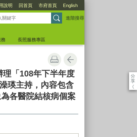
用說明
回首頁
市府首頁
English
進階搜尋
服務
長照服務專區
理「108年下半年度
分
享
澡瑛主持，內容包含
《
象為各醫院結核病個案