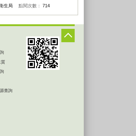
衛生局
點閱次數：
714
詢
水質
詢
源查詢