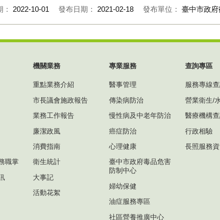
期：
2022-10-01
發布日期：
2021-02-18
發布單位：
臺中市政府
機關業務
專業服務
查詢專區
重點業務介紹
醫事管理
服務專線查
市長議會施政報告
傳染病防治
營業衛生/
業務工作報告
慢性病及中老年防治
醫療機構查
廉潔政風
癌症防治
行政相驗
消費指南
心理健康
長照服務資
務職掌
衛生統計
臺中市政府毒品危害
防制中心
訊
大事記
婦幼保健
活動花絮
油症服務專區
社區營養推廣中心