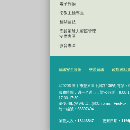
電子刊物
衛教主軸專區
相關連結
高齡駕駛人駕照管理
制度專區
影音專區
資訊安全政策
交通資訊
政府網站
420206
臺中市豐原區中興路136號 電話：04-2
服務時間：週一至週五，辦公時間：8:00-17:0
17:00-17:30
請使用IE(第9版以上)或Chrome、FireFo
統一編號：55507404
瀏覽人次
13446547
更新日期
115