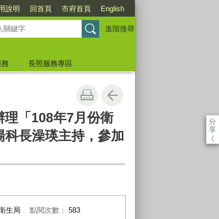
用說明
回首頁
市府首頁
English
進階搜尋
服務
長照服務專區
理「108年7月份衛
分
享
由湯科長澡瑛主持，參加
《
衛生局
點閱次數：
583