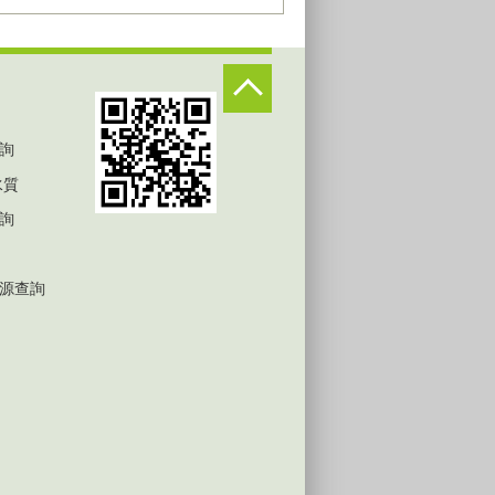
詢
水質
詢
源查詢