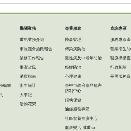
機關業務
專業服務
查詢專區
重點業務介紹
醫事管理
服務專線查
市長議會施政報告
傳染病防治
營業衛生/
業務工作報告
慢性病及中老年防治
醫療機構查
廉潔政風
癌症防治
行政相驗
消費指南
心理健康
長照服務資
務職掌
衛生統計
臺中市政府毒品危害
防制中心
訊
大事記
婦幼保健
活動花絮
油症服務專區
社區營養推廣中心
健康樂活 減重so