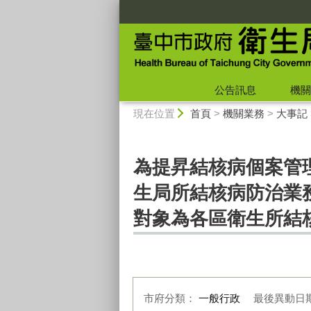
:::
公告訊息
機關
:::
現在位置
首頁
>
機關業務
>
大事記
為提昇結核病個案管理
生局所結核病防治業務
對象為各區衛生所結
市府分類：
一般行政
最後異動日