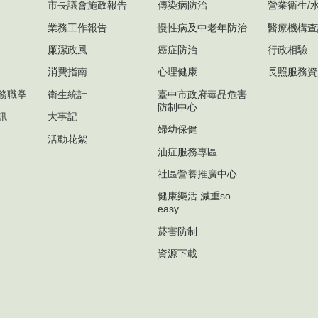
市長議會施政報告
傳染病防治
營業衛生/
業務工作報告
慢性病及中老年防治
醫療機構查
廉潔政風
癌症防治
行政相驗
消費指南
心理健康
長照服務資
務職掌
衛生統計
臺中市政府毒品危害
防制中心
訊
大事記
婦幼保健
活動花絮
油症服務專區
社區營養推廣中心
健康樂活 減重so
easy
菸害防制
資源下載