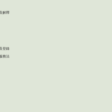
及解釋
及登錄
服務法