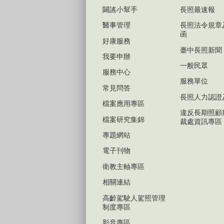
闢謠小幫手
長照最速報
醫事管理
長照法令規章
函
好康服務
臺中長照新聞
我要申辦
一般民眾
服務中心
服務單位
常見問答
長照人力認證
檔案應用專區
違反長期照顧
檔案研究集錦
裁處資訊專區
專題網站
電子刊物
衛教主軸專區
相關連結
高齡駕駛人駕照管理
制度專區
影音專區