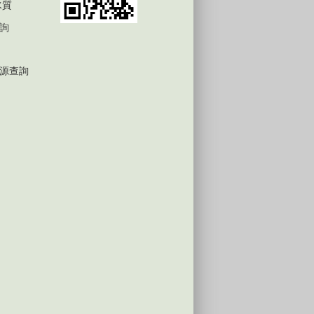
水質
詢
源查詢