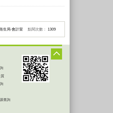
衛生局‧會計室
點閱次數：
1309
詢
水質
詢
源查詢