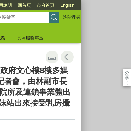
用說明
回首頁
市府首頁
English
進階搜尋
服務
長照服務專區
政府文心樓8樓多媒
分
享
記者會，由林副市長
《
院所及連鎖事業體出
妹妹站出來接受乳房攝