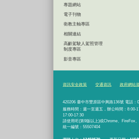
專題網站
電子刊物
衛教主軸專區
相關連結
高齡駕駛人駕照管理
制度專區
影音專區
資訊安全政策
交通資訊
政府網站
420206
臺中市豐原區中興路136號 電話：04-2
服務時間：週一至週五，辦公時間：8:00-17:0
17:00-17:30
請使用IE(第9版以上)或Chrome、FireFo
統一編號：55507404