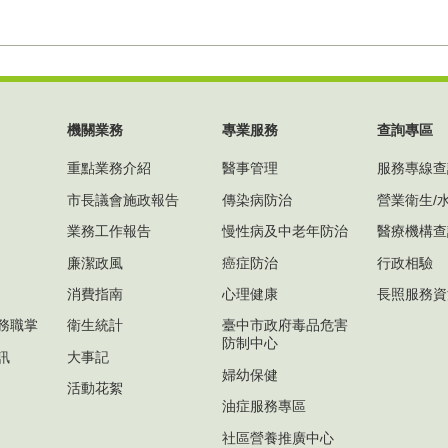
機關業務
專業服務
查詢專區
重點業務介紹
醫事管理
服務專線查
市長議會施政報告
傳染病防治
營業衛生/
業務工作報告
慢性病及中老年防治
醫療機構查
廉潔政風
癌症防治
行政相驗
消費指南
心理健康
長照服務資
務職掌
衛生統計
臺中市政府毒品危害
防制中心
訊
大事記
婦幼保健
活動花絮
油症服務專區
社區營養推廣中心