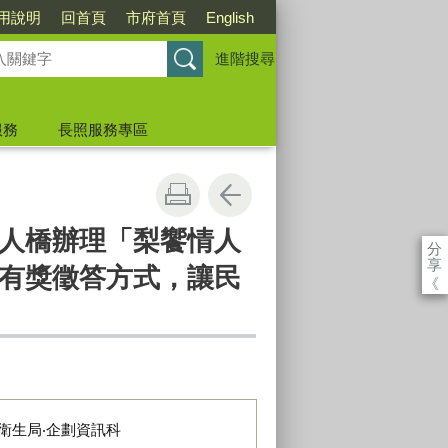
用說明
回首頁
市府首頁
English
進階搜尋
服務
長照服務專區
人橋辦理「梨饗情人
分
享
有獎徵答方式，讓民
《
衛生局‧企劃資訊科