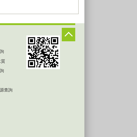
詢
水質
詢
源查詢