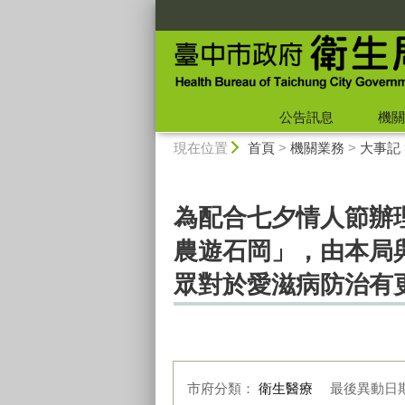
:::
公告訊息
機關
:::
現在位置
首頁
>
機關業務
>
大事記
為配合七夕情人節辦
農遊石岡」，由本局
眾對於愛滋病防治有更
市府分類：
衛生醫療
最後異動日