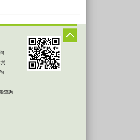
詢
水質
詢
源查詢