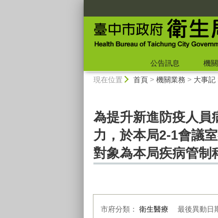
:::
公告訊息
機關
:::
現在位置
首頁
>
機關業務
>
大事記
為提升新進防疫人員
力，於本局2-1會議
對象為本局疾病管制
市府分類：
衛生醫療
最後異動日