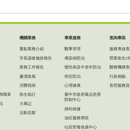
機關業務
專業服務
查詢專區
重點業務介紹
醫事管理
服務專線查
市長議會施政報告
傳染病防治
營業衛生/
業務工作報告
慢性病及中老年防治
醫療機構查
廉潔政風
癌症防治
行政相驗
消費指南
心理健康
長照服務資
務職掌
衛生統計
臺中市政府毒品危害
防制中心
訊
大事記
婦幼保健
活動花絮
油症服務專區
社區營養推廣中心