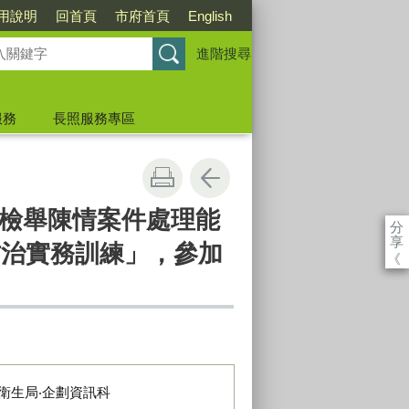
用說明
回首頁
市府首頁
English
進階搜尋
服務
長照服務專區
檢舉陳情案件處理能
分
享
防治實務訓練」，參加
《
。
衛生局‧企劃資訊科