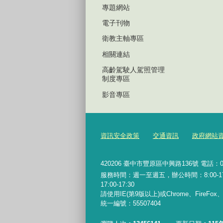
專題網站
電子刊物
衛教主軸專區
相關連結
高齡駕駛人駕照管理
制度專區
影音專區
資訊安全政策
交通資訊
政府網站
420206
臺中市豐原區中興路136號 電話：04-2
服務時間：週一至週五，辦公時間：8:00-17:0
17:00-17:30
請使用IE(第9版以上)或Chrome、FireFo
統一編號：55507404