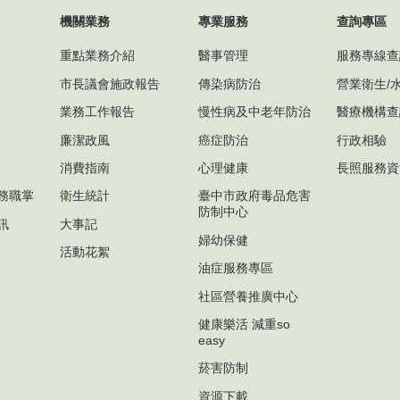
機關業務
專業服務
查詢專區
重點業務介紹
醫事管理
服務專線查
市長議會施政報告
傳染病防治
營業衛生/
業務工作報告
慢性病及中老年防治
醫療機構查
廉潔政風
癌症防治
行政相驗
消費指南
心理健康
長照服務資
務職掌
衛生統計
臺中市政府毒品危害
防制中心
訊
大事記
婦幼保健
活動花絮
油症服務專區
社區營養推廣中心
健康樂活 減重so
easy
菸害防制
資源下載