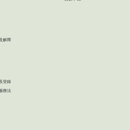
及解釋
及登錄
服務法