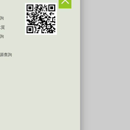
詢
水質
詢
源查詢