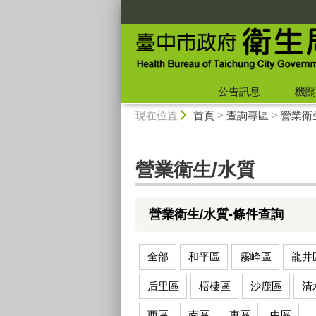
:::
公告訊息
機關
:::
現在位置
首頁
>
查詢專區
>
營業衛
營業衛生/水質
營業衛生/水質-條件查詢
全部
和平區
霧峰區
龍井
后里區
梧棲區
沙鹿區
清
西區
南區
東區
中區