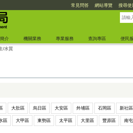
常見問答
網站導覽
搜尋使
簡介
機關業務
專業服務
查詢專區
便民
生/水質
區
大肚區
烏日區
大安區
外埔區
石岡區
新社區
水區
大甲區
東勢區
太平區
大里區
豐原區
南屯