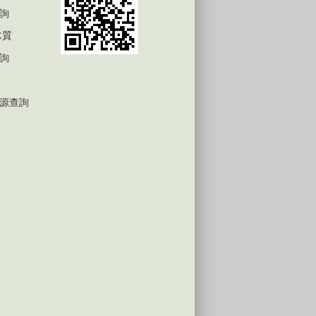
詢
水質
詢
源查詢