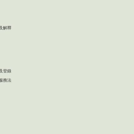
及解釋
及登錄
服務法