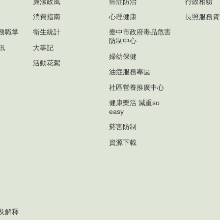
廉潔政風
癌症防治
行政相驗
消費指南
心理健康
長照服務資
務職掌
衛生統計
臺中市政府毒品危害
防制中心
訊
大事記
婦幼保健
活動花絮
油症服務專區
社區營養推廣中心
健康樂活 減重so
easy
菸害防制
資源下載
及解釋