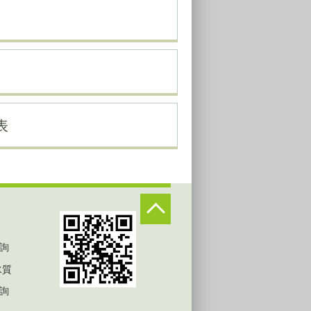
表
詢
水質
詢