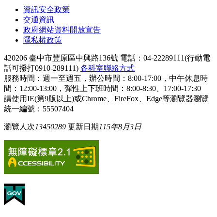
資訊安全政策
交通資訊
政府網站資料開放宣告
隱私權政策
420206
臺中市豐原區中興路136號 電話：04-22289111(行動電
話可撥打0910-289111)
各科室聯絡方式
服務時間：週一至週五，辦公時間：8:00-17:00，中午休息時
間：12:00-13:00，彈性上下班時間：8:00-8:30、17:00-17:30
請使用IE(第9版以上)或Chrome、FireFox、Edge等瀏覽器瀏覽
統一編號：55507404
瀏覽人次
13450289
更新日期
115年8月3日