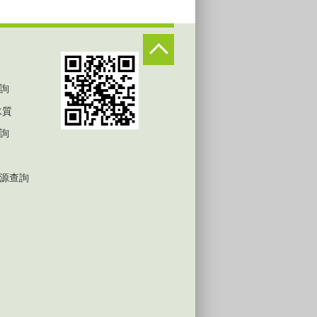
詢
水質
詢
源查詢