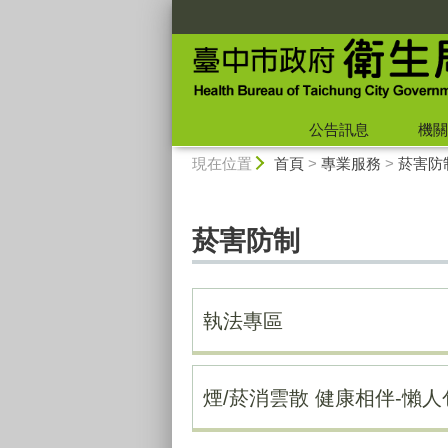
:::
公告訊息
機關
:::
現在位置
首頁
>
專業服務
>
菸害防
菸害防制
執法專區
煙/菸消雲散 健康相伴-懶人