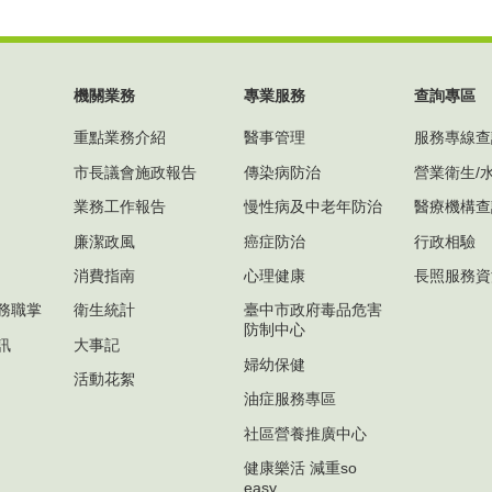
機關業務
專業服務
查詢專區
重點業務介紹
醫事管理
服務專線查
市長議會施政報告
傳染病防治
營業衛生/
業務工作報告
慢性病及中老年防治
醫療機構查
廉潔政風
癌症防治
行政相驗
消費指南
心理健康
長照服務資
務職掌
衛生統計
臺中市政府毒品危害
防制中心
訊
大事記
婦幼保健
活動花絮
油症服務專區
社區營養推廣中心
健康樂活 減重so
easy