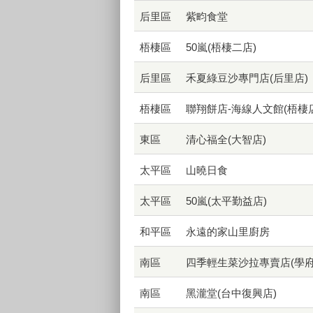
后里區
紫畇食堂
梧棲區
50嵐(梧棲二店)
后里區
禾夏綠豆沙專門店(后里店)
梧棲區
聯翔餅店-海線人文館(梧棲店
東區
清心福全(大智店)
太平區
山曉日食
太平區
50嵐(太平勤益店)
和平區
永遠的家山里廚房
南區
四季輕生菜沙拉專賣店(學府
南區
黑瀧堂(台中復興店)