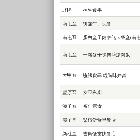
北區
柯宅食事
南屯區
御馥午、晚餐
南屯區
蛋白盒子健康低卡餐盒(南屯
南屯區
一粒麥子陳傳盛爌肉飯
大甲區
驅餓食肆 輕調味弁當
豐原區
女巫私廚
潭子區
福仁素食
潭子區
樂橙舒食早餐店
新社區
吉興便當快餐店