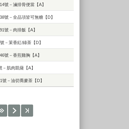
14號－滷排骨便當【A】
38號－全品項皆可無糖【D】
91號－肉排飯【A】
2號－茉香紅/綠茶【D】
46號－香煎雞胸【A】
8號－肌肉凱薩【A】
之1號－油切喬麥茶【D】