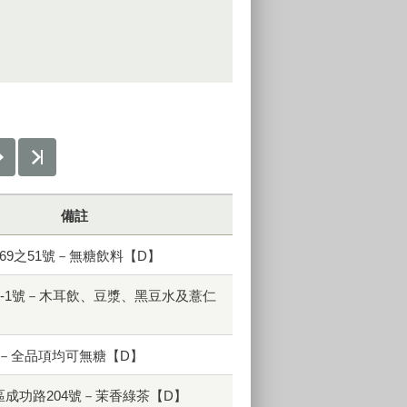
備註
69之51號－無糖飲料【D】
0-1號－木耳飲、豆漿、黑豆水及薏仁
】
號－全品項均可無糖【D】
成功路204號－茉香綠茶【D】