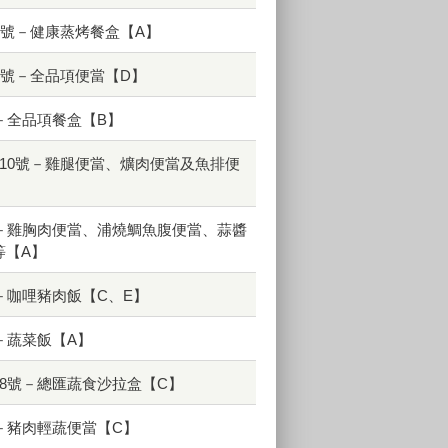
6號－健康蒸烤餐盒【A】
2號－全品項便當【D】
－全品項餐盒【B】
410號－雞腿便當、爌肉便當及魚排便
號－雞胸肉便當、浦燒鯛魚腹便當、蒜醬
等【A】
－咖哩豬肉飯【C、E】
－蔬菜飯【A】
28號－總匯蔬食沙拉盒【C】
－豬肉輕蔬便當【C】