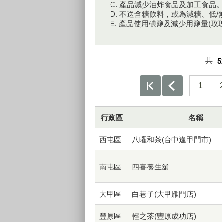
C. 產品減少油炸食品及加工食品
D. 不送含糖飲料，或為減糖、低
E. 產品使用碘鹽及減少用鹽量(
共
5
1
行政區
名稱
西屯區
八曜和茶(台中逢甲門市)
南屯區
四喜養生舖
大甲區
白巷子(大甲雁門店)
豐原區
輕之茶(豐原成功店)