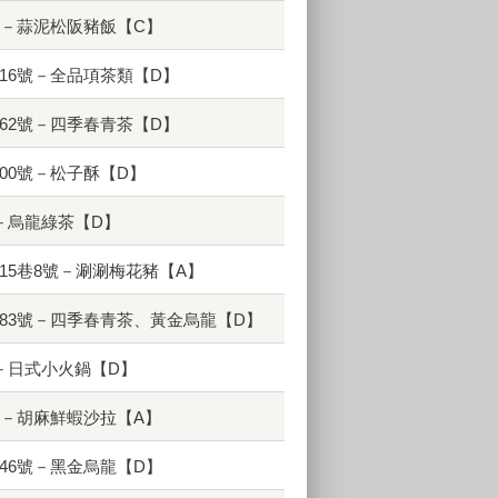
號－蒜泥松阪豬飯【C】
16號－全品項茶類【D】
62號－四季春青茶【D】
00號－松子酥【D】
－烏龍綠茶【D】
15巷8號－涮涮梅花豬【A】
83號－四季春青茶、黃金烏龍【D】
－日式小火鍋【D】
號－胡麻鮮蝦沙拉【A】
46號－黑金烏龍【D】