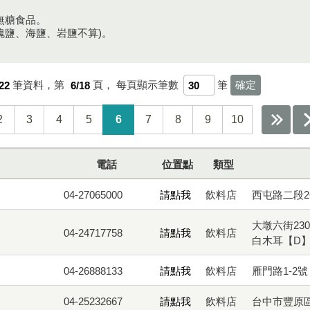
。
/無糖食品。
玫瑰鹽、海鹽、岩鹽不算)。
22
筆資料，第
6/18
頁，
每頁顯示筆數
筆
2
3
4
5
6
7
8
9
10
電話
位置點
類型
04-27065000
請點我
飲料店
西屯路二段2
大墩六街23
04-24717758
請點我
飲料店
白木耳【D
04-26888133
請點我
飲料店
雁門路1-2
04-25232667
請點我
飲料店
台中市豐原區