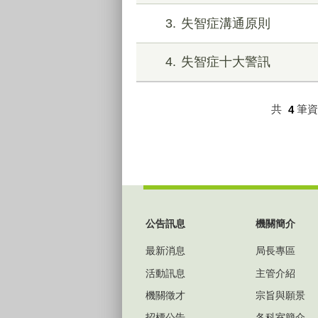
3
失智症溝通原則
4
失智症十大警訊
共
4
筆
:::
公告訊息
機關簡介
最新消息
局長專區
活動訊息
主管介紹
機關徵才
宗旨與願景
招標公告
各科室簡介