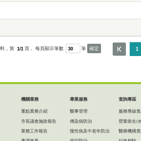
資料，第
1/1
頁，
每頁顯示筆數
筆
1
機關業務
專業服務
查詢專區
重點業務介紹
醫事管理
服務專線查
市長議會施政報告
傳染病防治
營業衛生/
業務工作報告
慢性病及中老年防治
醫療機構查
廉潔政風
癌症防治
行政相驗