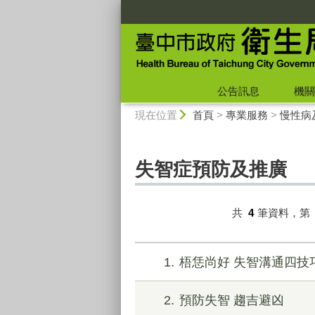
:::
公告訊息
機關
:::
現在位置
首頁
>
專業服務
>
慢性病
失智症預防及推廣
共
4
筆資料，第
1
梧恁尚好 失智溝通四技
2
預防失智 趨吉避凶