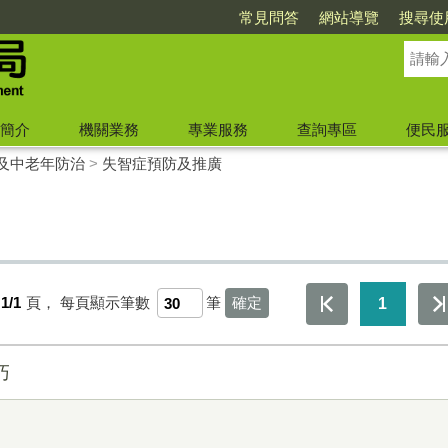
常見問答
網站導覽
搜尋使
簡介
機關業務
專業服務
查詢專區
便民
及中老年防治
>
失智症預防及推廣
1/1
頁，
每頁顯示筆數
筆
1
巧