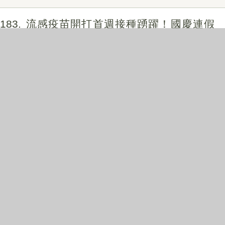
183
流感疫苗開打首週接種踴躍！國慶連假
將至 衛生局籲儘早接種、提升防護力
2025-10-07
184
公私協力助災區復原！中市環保局結合
有力團隊馳援花蓮
2025-10-03
185
流感疫苗10月1日開打 動漫角色創意話
劇宣導全民接種
2025-10-01
186
防範非洲豬瘟 中市府中秋加強防疫 呼籲
市民保護台灣豬勿中「餡」阱
2025-09-30